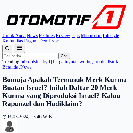
Untuk Anda
News
Features
Review
Tips
Motorsport
Lifestyle
Komunitas
Ragam
Tren
Hype
Cari
Trending
mitsubishi
|
byd
|
harga toyota
|
wuling
|
mobil listrik
Beranda
/
News
Bomaja Apakah Termasuk Merk Kurma
Buatan Israel? Inilah Daftar 20 Merk
Kurma yang Diproduksi Israel? Kalau
Rapunzel dan Hadiklaim?
◷
03-03-2024, 13:46 WIB