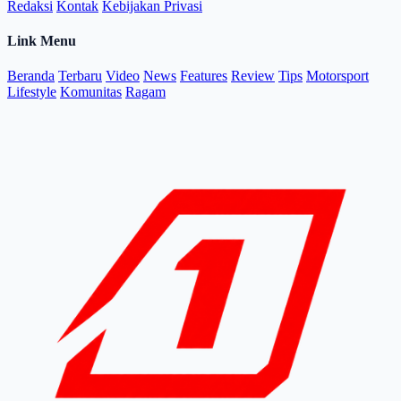
Redaksi
Kontak
Kebijakan Privasi
Link Menu
Beranda
Terbaru
Video
News
Features
Review
Tips
Motorsport
Lifestyle
Komunitas
Ragam