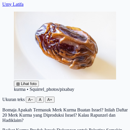
Umy Latifa
▧
Lihat foto
kurma • Squirrel_photos/pixabay
Ukuran teks
A−
A
A+
Bomaja Apakah Termasuk Merk Kurma Buatan Israel? Inilah Daftar
20 Merk Kurma yang Diproduksi Israel? Kalau Rapunzel dan
Hadiklaim?