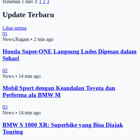
Halaman 1 dari 3:
1
2
3
Update Terbaru
Lihat semua
01
News,Ragam
•
2 min ago
Honda Super-ONE Langsung Ludes Dipesan dalam
Sehari
02
News
•
14 min ago
Mobil Sport dengan Keandalan Toyota dan
Performa ala BMW M
03
News
•
14 min ago
BMW S 1000 XR: Superbike yang Bisa Diajak
Touring