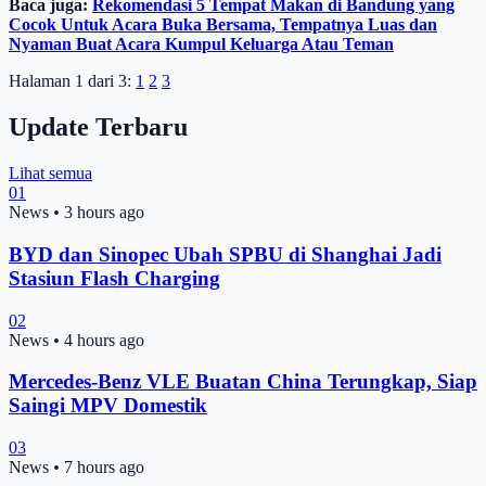
Baca juga:
Rekomendasi 5 Tempat Makan di Bandung yang
Cocok Untuk Acara Buka Bersama, Tempatnya Luas dan
Nyaman Buat Acara Kumpul Keluarga Atau Teman
Halaman 1 dari 3:
1
2
3
Update Terbaru
Lihat semua
01
News
•
3 hours ago
BYD dan Sinopec Ubah SPBU di Shanghai Jadi
Stasiun Flash Charging
02
News
•
4 hours ago
Mercedes-Benz VLE Buatan China Terungkap, Siap
Saingi MPV Domestik
03
News
•
7 hours ago