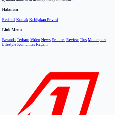
Halaman
Redaksi
Kontak
Kebijakan Privasi
Link Menu
Beranda
Terbaru
Video
News
Features
Review
Tips
Motorsport
Lifestyle
Komunitas
Ragam