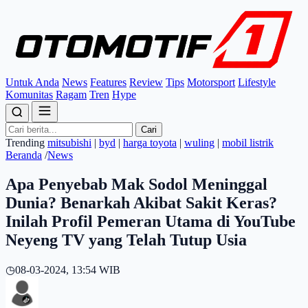
Untuk Anda
News
Features
Review
Tips
Motorsport
Lifestyle
Komunitas
Ragam
Tren
Hype
Cari
Trending
mitsubishi
|
byd
|
harga toyota
|
wuling
|
mobil listrik
Beranda
/
News
Apa Penyebab Mak Sodol Meninggal
Dunia? Benarkah Akibat Sakit Keras?
Inilah Profil Pemeran Utama di YouTube
Neyeng TV yang Telah Tutup Usia
◷
08-03-2024, 13:54 WIB