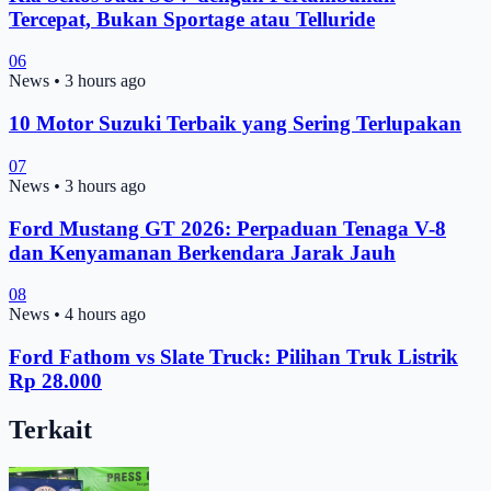
Tercepat, Bukan Sportage atau Telluride
06
News
•
3 hours ago
10 Motor Suzuki Terbaik yang Sering Terlupakan
07
News
•
3 hours ago
Ford Mustang GT 2026: Perpaduan Tenaga V-8
dan Kenyamanan Berkendara Jarak Jauh
08
News
•
4 hours ago
Ford Fathom vs Slate Truck: Pilihan Truk Listrik
Rp 28.000
Terkait