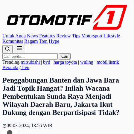
Untuk Anda
News
Features
Review
Tips
Motorsport
Lifestyle
Komunitas
Ragam
Tren
Hype
Cari
Trending
mitsubishi
|
byd
|
harga toyota
|
wuling
|
mobil listrik
Beranda
/
Tren
Penggabungan Banten dan Jawa Bara
Jadi Topik Hangat? Inilah Wacana
Pembentukan Sunda Raya Menjadi
Wilayah Daerah Baru, Jakarta Ikut
Dukung dengan Berpartisipasi Tidak?
◷
09-03-2024, 18:56 WIB