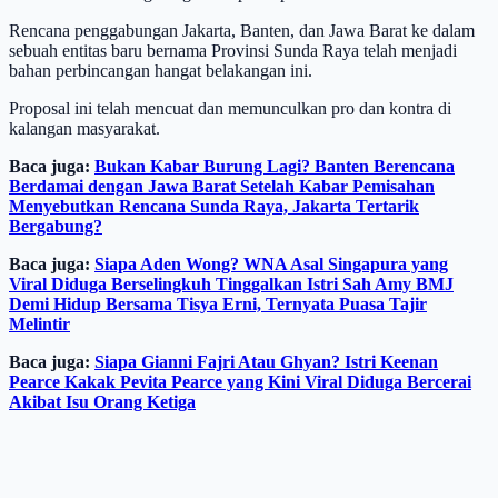
Rencana penggabungan Jakarta, Banten, dan Jawa Barat ke dalam
sebuah entitas baru bernama Provinsi Sunda Raya telah menjadi
bahan perbincangan hangat belakangan ini.
Proposal ini telah mencuat dan memunculkan pro dan kontra di
kalangan masyarakat.
Baca juga:
Bukan Kabar Burung Lagi? Banten Berencana
Berdamai dengan Jawa Barat Setelah Kabar Pemisahan
Menyebutkan Rencana Sunda Raya, Jakarta Tertarik
Bergabung?
Baca juga:
Siapa Aden Wong? WNA Asal Singapura yang
Viral Diduga Berselingkuh Tinggalkan Istri Sah Amy BMJ
Demi Hidup Bersama Tisya Erni, Ternyata Puasa Tajir
Melintir
Baca juga:
Siapa Gianni Fajri Atau Ghyan? Istri Keenan
Pearce Kakak Pevita Pearce yang Kini Viral Diduga Bercerai
Akibat Isu Orang Ketiga