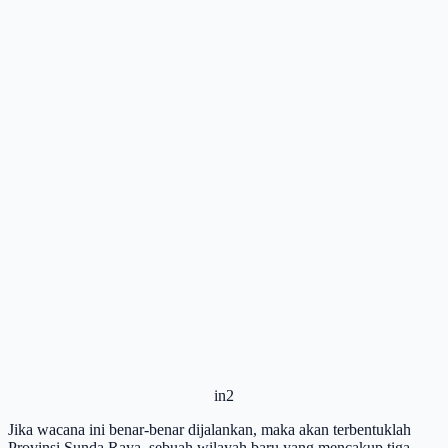
in2
Jika wacana ini benar-benar dijalankan, maka akan terbentuklah
Provinsi Sunda Raya, sebuah wilayah baru yang mencakup tiga