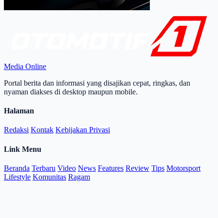
Media Online
Portal berita dan informasi yang disajikan cepat, ringkas, dan
nyaman diakses di desktop maupun mobile.
Halaman
Redaksi
Kontak
Kebijakan Privasi
Link Menu
Beranda
Terbaru
Video
News
Features
Review
Tips
Motorsport
Lifestyle
Komunitas
Ragam