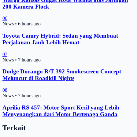
200 Kamera Flock
06
News
•
6 hours ago
Toyota Camry Hybrid: Sedan yang Membuat
Perjalanan Jauh Lebih Hemat
07
News
•
7 hours ago
Dodge Durango R/T 392 Smokescreen Concept
Meluncur di Roadkill Nights
08
News
•
7 hours ago
Aprilia RS 457: Motor Sport Kecil yang Lebih
Menyenangkan dari Motor Bertenaga Ganda
Terkait