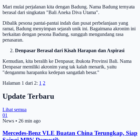
Mari mulai perjalanan kita dengan Badung. Nama Badung ternyata
berasal dari singkatan "Bali Aneka Diva Utama".
Dibalik pesona pantai-pantai indah dan pusat perbelanjaan yang
ramai, Badung menyimpan sejarah unik ini. Bagaimana akronim ini
berkaitan dengan pesona Badung, sungguh mengundang rasa
penasaran.
Denpasar Berasal dari Kisah Harapan dan Aspirasi
Kemudian, kita beralih ke Denpasar, ibukota Provinsi Bali. Nama
Denpasar memiliki akronim yang tak kalah menarik, yaitu
"denganmu harapanku kedepan sangatlah besar."
Halaman 1 dari 2:
1
2
Update Terbaru
Lihat semua
01
News
•
26 min ago
Mercedes-Benz VLE Buatan China Terungkap, Siap
Saingi MPV Domestik