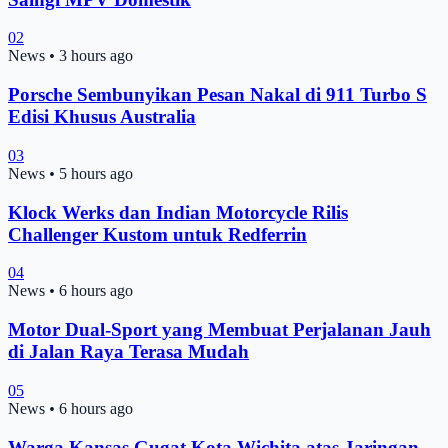
02
News
•
3 hours ago
Porsche Sembunyikan Pesan Nakal di 911 Turbo S
Edisi Khusus Australia
03
News
•
5 hours ago
Klock Werks dan Indian Motorcycle Rilis
Challenger Kustom untuk Redferrin
04
News
•
6 hours ago
Motor Dual-Sport yang Membuat Perjalanan Jauh
di Jalan Raya Terasa Mudah
05
News
•
6 hours ago
Warga Kansas Gugat Kota Wichita atas Jaringan