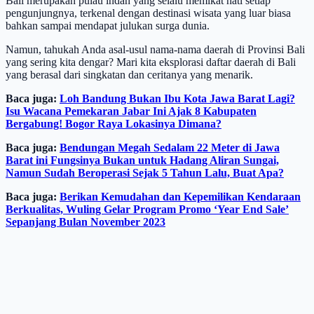
Bali merupakan pulau indah yang selalu memikat hati setiap
pengunjungnya, terkenal dengan destinasi wisata yang luar biasa
bahkan sampai mendapat julukan surga dunia.
Namun, tahukah Anda asal-usul nama-nama daerah di Provinsi Bali
yang sering kita dengar? Mari kita eksplorasi daftar daerah di Bali
yang berasal dari singkatan dan ceritanya yang menarik.
Baca juga:
Loh Bandung Bukan Ibu Kota Jawa Barat Lagi?
Isu Wacana Pemekaran Jabar Ini Ajak 8 Kabupaten
Bergabung! Bogor Raya Lokasinya Dimana?
Baca juga:
Bendungan Megah Sedalam 22 Meter di Jawa
Barat ini Fungsinya Bukan untuk Hadang Aliran Sungai,
Namun Sudah Beroperasi Sejak 5 Tahun Lalu, Buat Apa?
Baca juga:
Berikan Kemudahan dan Kepemilikan Kendaraan
Berkualitas, Wuling Gelar Program Promo ‘Year End Sale’
Sepanjang Bulan November 2023