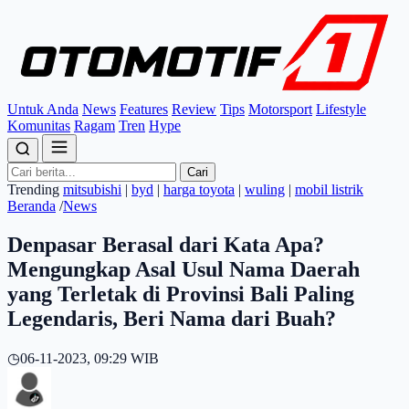
Untuk Anda
News
Features
Review
Tips
Motorsport
Lifestyle
Komunitas
Ragam
Tren
Hype
Cari
Trending
mitsubishi
|
byd
|
harga toyota
|
wuling
|
mobil listrik
Beranda
/
News
Denpasar Berasal dari Kata Apa?
Mengungkap Asal Usul Nama Daerah
yang Terletak di Provinsi Bali Paling
Legendaris, Beri Nama dari Buah?
◷
06-11-2023, 09:29 WIB