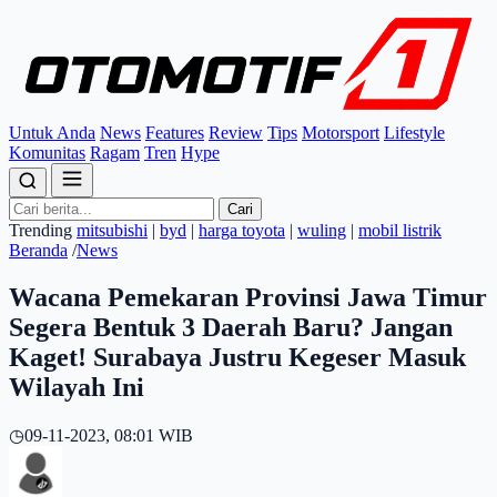
Untuk Anda
News
Features
Review
Tips
Motorsport
Lifestyle
Komunitas
Ragam
Tren
Hype
Cari
Trending
mitsubishi
|
byd
|
harga toyota
|
wuling
|
mobil listrik
Beranda
/
News
Wacana Pemekaran Provinsi Jawa Timur
Segera Bentuk 3 Daerah Baru? Jangan
Kaget! Surabaya Justru Kegeser Masuk
Wilayah Ini
◷
09-11-2023, 08:01 WIB