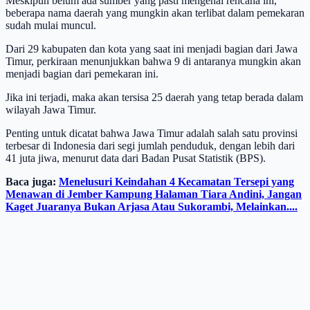
Meskipun belum ada sumber yang pasti mengenai rencana ini,
beberapa nama daerah yang mungkin akan terlibat dalam pemekaran
sudah mulai muncul.
Dari 29 kabupaten dan kota yang saat ini menjadi bagian dari Jawa
Timur, perkiraan menunjukkan bahwa 9 di antaranya mungkin akan
menjadi bagian dari pemekaran ini.
Jika ini terjadi, maka akan tersisa 25 daerah yang tetap berada dalam
wilayah Jawa Timur.
Penting untuk dicatat bahwa Jawa Timur adalah salah satu provinsi
terbesar di Indonesia dari segi jumlah penduduk, dengan lebih dari
41 juta jiwa, menurut data dari Badan Pusat Statistik (BPS).
Baca juga:
Menelusuri Keindahan 4 Kecamatan Tersepi yang
Menawan di Jember Kampung Halaman Tiara Andini, Jangan
Kaget Juaranya Bukan Arjasa Atau Sukorambi, Melainkan....