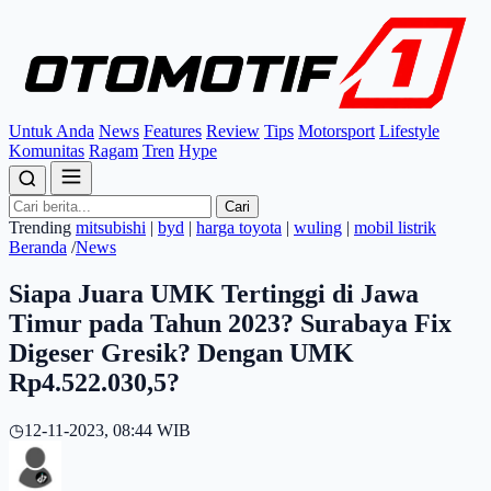
Untuk Anda
News
Features
Review
Tips
Motorsport
Lifestyle
Komunitas
Ragam
Tren
Hype
Cari
Trending
mitsubishi
|
byd
|
harga toyota
|
wuling
|
mobil listrik
Beranda
/
News
Siapa Juara UMK Tertinggi di Jawa
Timur pada Tahun 2023? Surabaya Fix
Digeser Gresik? Dengan UMK
Rp4.522.030,5?
◷
12-11-2023, 08:44 WIB