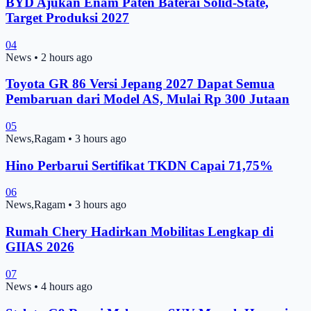
BYD Ajukan Enam Paten Baterai Solid-State,
Target Produksi 2027
04
News
•
2 hours ago
Toyota GR 86 Versi Jepang 2027 Dapat Semua
Pembaruan dari Model AS, Mulai Rp 300 Jutaan
05
News,Ragam
•
3 hours ago
Hino Perbarui Sertifikat TKDN Capai 71,75%
06
News,Ragam
•
3 hours ago
Rumah Chery Hadirkan Mobilitas Lengkap di
GIIAS 2026
07
News
•
4 hours ago