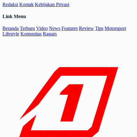
Redaksi
Kontak
Kebijakan Privasi
Link Menu
Beranda
Terbaru
Video
News
Features
Review
Tips
Motorsport
Lifestyle
Komunitas
Ragam