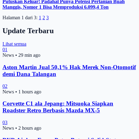
Putuskan Keluar! Padahal Punya Potensi Pertanian Buah
Manggis, Nomor 1 Bisa Memproduksi 6.099,4 Ton
Halaman 1 dari 3:
1
2
3
Update Terbaru
Lihat semua
01
News
•
29 min ago
Aston Martin Jual 50,1% Hak Merek Non-Otomotif
demi Dana Talangan
02
News
•
1 hours ago
Corvette C1 ala Jepang: Mitsuoka Siapkan
Roadster Retro Berbasis Mazda MX-5
03
News
•
2 hours ago