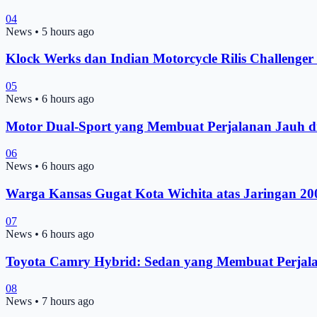
04
News
•
5 hours ago
Klock Werks dan Indian Motorcycle Rilis Challenge
05
News
•
6 hours ago
Motor Dual-Sport yang Membuat Perjalanan Jauh d
06
News
•
6 hours ago
Warga Kansas Gugat Kota Wichita atas Jaringan 2
07
News
•
6 hours ago
Toyota Camry Hybrid: Sedan yang Membuat Perjal
08
News
•
7 hours ago