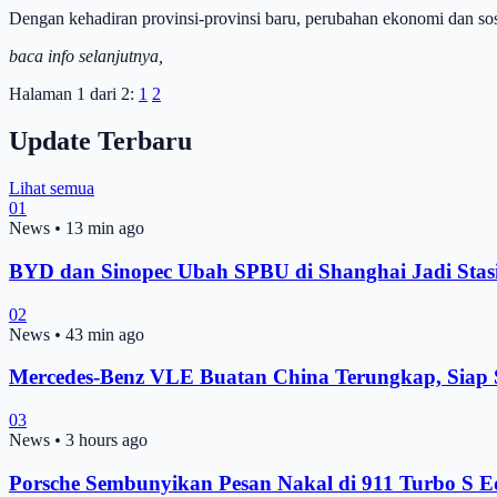
Dengan kehadiran provinsi-provinsi baru, perubahan ekonomi dan so
baca info selanjutnya,
Halaman 1 dari 2:
1
2
Update Terbaru
Lihat semua
01
News
•
13 min ago
BYD dan Sinopec Ubah SPBU di Shanghai Jadi Stas
02
News
•
43 min ago
Mercedes-Benz VLE Buatan China Terungkap, Siap
03
News
•
3 hours ago
Porsche Sembunyikan Pesan Nakal di 911 Turbo S Ed