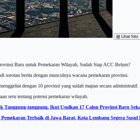
▧
Lihat foto
Provinsi Baru untuk Pemekaran Wilayah, Sudah Siap ACC Belum?
di sorotan berita dengan munculnya wacana pemekaran provinsi.
 menggeliat dengan 10 provinsi yang sudah mapan secara administratif.
aan seru tentang potensi pemekaran wilayah.
 Tanggung-tanggung, Ikut Usulkan 17 Calon Provinsi Baru Sekal
h Pemekaran Terbaik di Jawa Barat, Kota Lembang Segera Susul