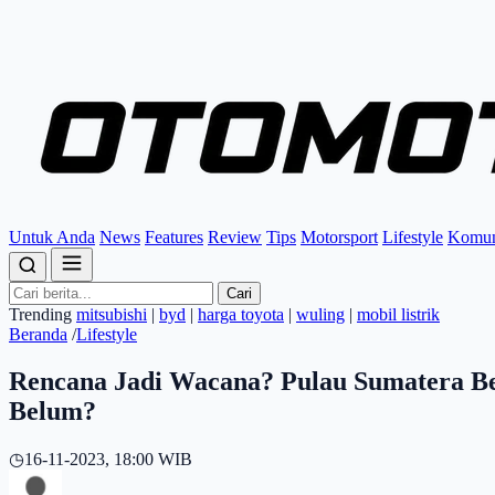
Untuk Anda
News
Features
Review
Tips
Motorsport
Lifestyle
Komun
Cari
Trending
mitsubishi
|
byd
|
harga toyota
|
wuling
|
mobil listrik
Beranda
/
Lifestyle
Rencana Jadi Wacana? Pulau Sumatera Be
Belum?
◷
16-11-2023, 18:00 WIB