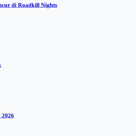
ur di Roadkill Nights
k
 2026