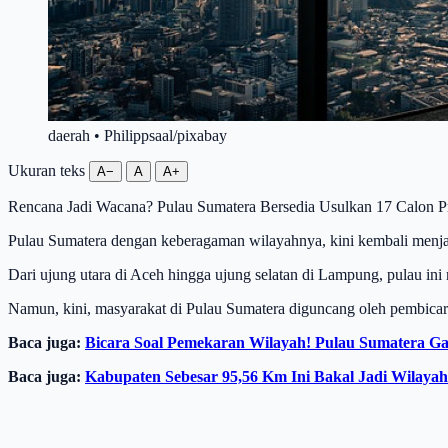
daerah • Philippsaal/pixabay
Ukuran teks
A−
A
A+
Rencana Jadi Wacana? Pulau Sumatera Bersedia Usulkan 17 Calon 
Pulau Sumatera dengan keberagaman wilayahnya, kini kembali menja
Dari ujung utara di Aceh hingga ujung selatan di Lampung, pulau ini
Namun, kini, masyarakat di Pulau Sumatera diguncang oleh pembicar
Baca juga:
Bicara Soal Pemekaran Wilayah! Pulau Sumatera Gak
Baca juga:
Kabupaten Sebesar 95,56 Km Ini Bakal Jadi Wilaya