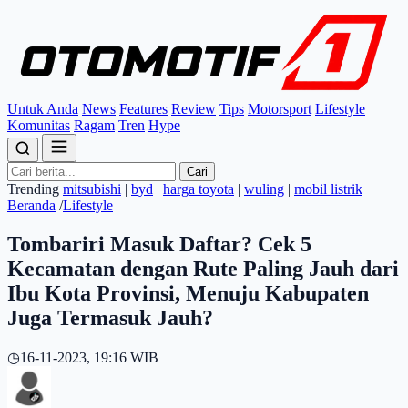
Untuk Anda
News
Features
Review
Tips
Motorsport
Lifestyle
Komunitas
Ragam
Tren
Hype
Cari
Trending
mitsubishi
|
byd
|
harga toyota
|
wuling
|
mobil listrik
Beranda
/
Lifestyle
Tombariri Masuk Daftar? Cek 5
Kecamatan dengan Rute Paling Jauh dari
Ibu Kota Provinsi, Menuju Kabupaten
Juga Termasuk Jauh?
◷
16-11-2023, 19:16 WIB