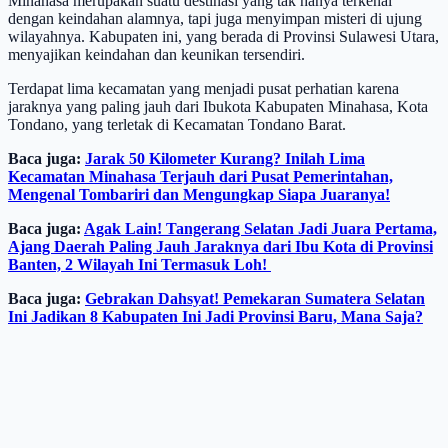
Minahasa merupakan suatu destinasi yang tak hanya terkenal
dengan keindahan alamnya, tapi juga menyimpan misteri di ujung
wilayahnya. Kabupaten ini, yang berada di Provinsi Sulawesi Utara,
menyajikan keindahan dan keunikan tersendiri.
Terdapat lima kecamatan yang menjadi pusat perhatian karena
jaraknya yang paling jauh dari Ibukota Kabupaten Minahasa, Kota
Tondano, yang terletak di Kecamatan Tondano Barat.
Baca juga:
Jarak 50 Kilometer Kurang? Inilah Lima
Kecamatan Minahasa Terjauh dari Pusat Pemerintahan,
Mengenal Tombariri dan Mengungkap Siapa Juaranya!
Baca juga:
Agak Lain! Tangerang Selatan Jadi Juara Pertama,
Ajang Daerah Paling Jauh Jaraknya dari Ibu Kota di Provinsi
Banten, 2 Wilayah Ini Termasuk Loh!
Baca juga:
Gebrakan Dahsyat! Pemekaran Sumatera Selatan
Ini Jadikan 8 Kabupaten Ini Jadi Provinsi Baru, Mana Saja?