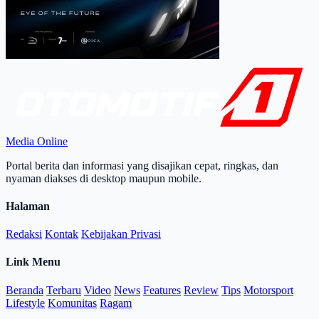
Media Online
Portal berita dan informasi yang disajikan cepat, ringkas, dan
nyaman diakses di desktop maupun mobile.
Halaman
Redaksi
Kontak
Kebijakan Privasi
Link Menu
Beranda
Terbaru
Video
News
Features
Review
Tips
Motorsport
Lifestyle
Komunitas
Ragam