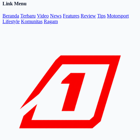
Link Menu
Beranda
Terbaru
Video
News
Features
Review
Tips
Motorsport
Lifestyle
Komunitas
Ragam