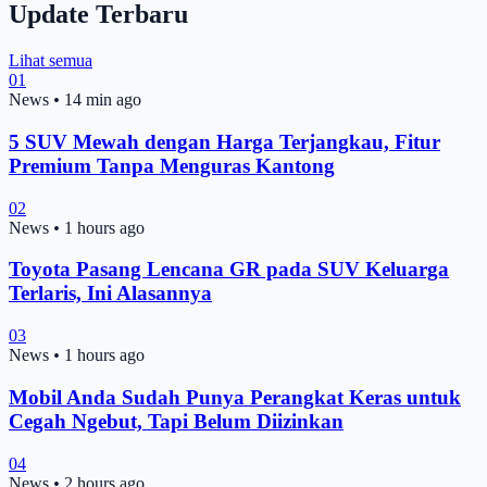
Update Terbaru
Lihat semua
01
News
•
14 min ago
5 SUV Mewah dengan Harga Terjangkau, Fitur
Premium Tanpa Menguras Kantong
02
News
•
1 hours ago
Toyota Pasang Lencana GR pada SUV Keluarga
Terlaris, Ini Alasannya
03
News
•
1 hours ago
Mobil Anda Sudah Punya Perangkat Keras untuk
Cegah Ngebut, Tapi Belum Diizinkan
04
News
•
2 hours ago