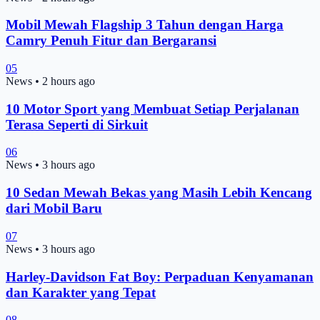
Mobil Mewah Flagship 3 Tahun dengan Harga
Camry Penuh Fitur dan Bergaransi
05
News
•
2 hours ago
10 Motor Sport yang Membuat Setiap Perjalanan
Terasa Seperti di Sirkuit
06
News
•
3 hours ago
10 Sedan Mewah Bekas yang Masih Lebih Kencang
dari Mobil Baru
07
News
•
3 hours ago
Harley-Davidson Fat Boy: Perpaduan Kenyamanan
dan Karakter yang Tepat
08