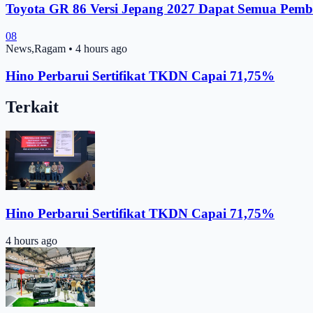
Toyota GR 86 Versi Jepang 2027 Dapat Semua Pemb
08
News,Ragam
•
4 hours ago
Hino Perbarui Sertifikat TKDN Capai 71,75%
Terkait
Hino Perbarui Sertifikat TKDN Capai 71,75%
4 hours ago