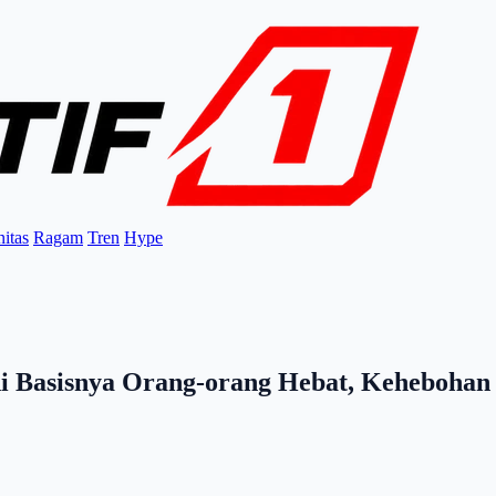
itas
Ragam
Tren
Hype
di Basisnya Orang-orang Hebat, Kehebohan