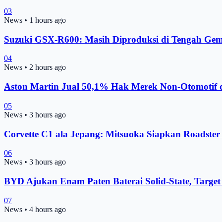
03
News
•
1 hours ago
Suzuki GSX-R600: Masih Diproduksi di Tengah Ge
04
News
•
2 hours ago
Aston Martin Jual 50,1% Hak Merek Non-Otomotif 
05
News
•
3 hours ago
Corvette C1 ala Jepang: Mitsuoka Siapkan Roadste
06
News
•
3 hours ago
BYD Ajukan Enam Paten Baterai Solid-State, Target
07
News
•
4 hours ago