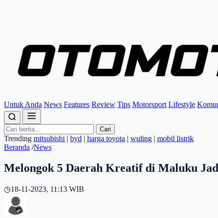
Untuk Anda
News
Features
Review
Tips
Motorsport
Lifestyle
Komun
Cari
Trending
mitsubishi
|
byd
|
harga toyota
|
wuling
|
mobil listrik
Beranda
/
News
Melongok 5 Daerah Kreatif di Maluku Ja
◷
18-11-2023, 11:13 WIB