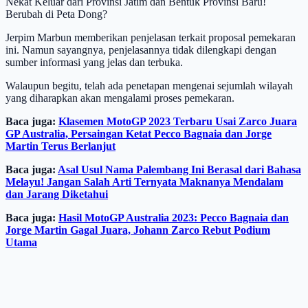
Nekat Keluar dari Provinsi Jatim dan Bentuk Provinsi Baru!
Berubah di Peta Dong?
Jerpim Marbun memberikan penjelasan terkait proposal pemekaran
ini. Namun sayangnya, penjelasannya tidak dilengkapi dengan
sumber informasi yang jelas dan terbuka.
Walaupun begitu, telah ada penetapan mengenai sejumlah wilayah
yang diharapkan akan mengalami proses pemekaran.
Baca juga:
Klasemen MotoGP 2023 Terbaru Usai Zarco Juara
GP Australia, Persaingan Ketat Pecco Bagnaia dan Jorge
Martin Terus Berlanjut
Baca juga:
Asal Usul Nama Palembang Ini Berasal dari Bahasa
Melayu! Jangan Salah Arti Ternyata Maknanya Mendalam
dan Jarang Diketahui
Baca juga:
Hasil MotoGP Australia 2023: Pecco Bagnaia dan
Jorge Martin Gagal Juara, Johann Zarco Rebut Podium
Utama