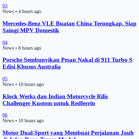
03
News
•
4 hours ago
Mercedes-Benz VLE Buatan China Terungkap, Siap
Saingi MPV Domestik
04
News
•
8 hours ago
Porsche Sembunyikan Pesan Nakal di 911 Turbo S
Edisi Khusus Australia
05
News
•
10 hours ago
Klock Werks dan Indian Motorcycle Rilis
Challenger Kustom untuk Redferrin
06
News
•
10 hours ago
Motor Dual-Sport yang Membuat Perjalanan Jauh