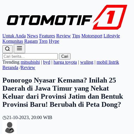
Untuk Anda
News
Features
Review
Tips
Motorsport
Lifestyle
Komunitas
Ragam
Tren
Hype
Cari
Trending
mitsubishi
|
byd
|
harga toyota
|
wuling
|
mobil listrik
Beranda
/
Review
Ponorogo Nyasar Kemana? Inilah 25
Daerah di Jawa Timur yang Nekat
Keluar dari Provinsi Jatim dan Bentuk
Provinsi Baru! Berubah di Peta Dong?
◷
21-10-2023, 20:00 WIB