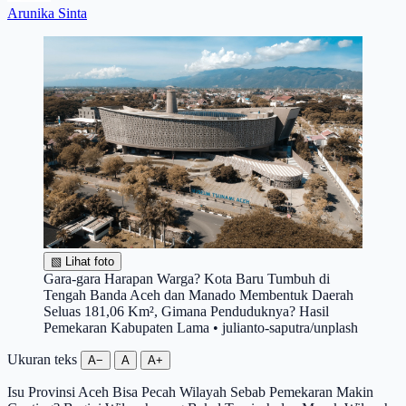
Arunika Sinta
▧
Lihat foto
Gara-gara Harapan Warga? Kota Baru Tumbuh di
Tengah Banda Aceh dan Manado Membentuk Daerah
Seluas 181,06 Km², Gimana Penduduknya? Hasil
Pemekaran Kabupaten Lama • julianto-saputra/unplash
Ukuran teks
A−
A
A+
Isu Provinsi Aceh Bisa Pecah Wilayah Sebab Pemekaran Makin