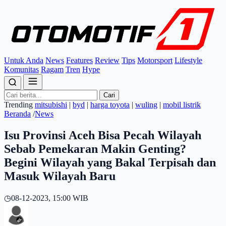
Untuk Anda
News
Features
Review
Tips
Motorsport
Lifestyle
Komunitas
Ragam
Tren
Hype
Cari
Trending
mitsubishi
|
byd
|
harga toyota
|
wuling
|
mobil listrik
Beranda
/
News
Isu Provinsi Aceh Bisa Pecah Wilayah
Sebab Pemekaran Makin Genting?
Begini Wilayah yang Bakal Terpisah dan
Masuk Wilayah Baru
◷
08-12-2023, 15:00 WIB