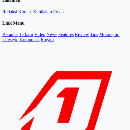
Halaman
Redaksi
Kontak
Kebijakan Privasi
Link Menu
Beranda
Terbaru
Video
News
Features
Review
Tips
Motorsport
Lifestyle
Komunitas
Ragam