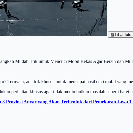
▧
Lihat foto
angkah Mudah Trik untuk Mencuci Mobil Bekas Agar Bersih dan Mulu
aru? Ternyata, ada trik khusus untuk mencapai hasil cuci mobil yang me
rlukan perhatian khusus agar tidak menimbulkan masalah seperti baret 
n 3 Provinsi Anyar yang Akan Terbentuk dari Pemekaran Jawa T