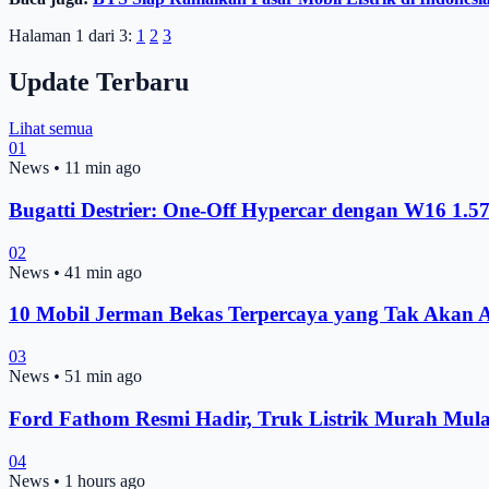
Halaman 1 dari 3:
1
2
3
Update Terbaru
Lihat semua
01
News
•
11 min ago
Bugatti Destrier: One-Off Hypercar dengan W16 1.
02
News
•
41 min ago
10 Mobil Jerman Bekas Terpercaya yang Tak Akan A
03
News
•
51 min ago
Ford Fathom Resmi Hadir, Truk Listrik Murah Mul
04
News
•
1 hours ago