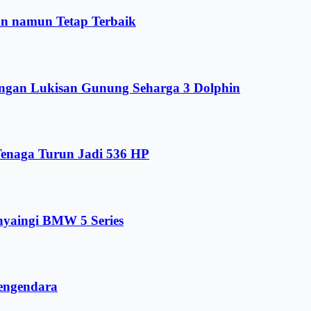
an namun Tetap Terbaik
engan Lukisan Gunung Seharga 3 Dolphin
enaga Turun Jadi 536 HP
nyaingi BMW 5 Series
Pengendara