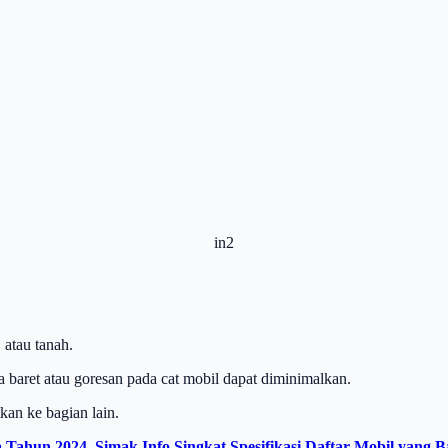
in2
 atau tanah.
 baret atau goresan pada cat mobil dapat diminimalkan.
kan ke bagian lain.
 Tahun 2024, Simak Info Singkat Spesifikasi Daftar Mobil yang 