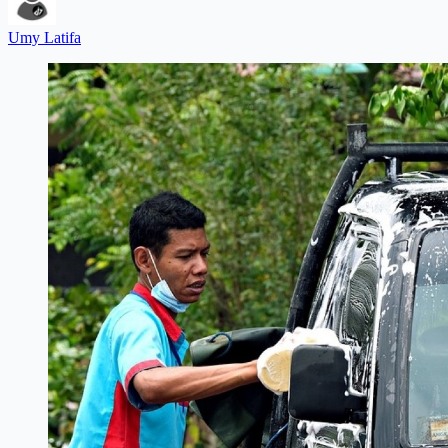
Umy Latifa