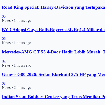
Road King Special: Harley-Davidson yang Terlupak
05
News
•
1 hours ago
BYD Adopsi Gaya Rolls-Royce: U8L Rp1,4 Miliar d
06
News
•
1 hours ago
Mercedes-AMG GT 53 4-Door Hadir Lebih Murah, T
07
News
•
1 hours ago
Genesis G80 2026: Sedan Eksekutif 375 HP yang Me
08
News
•
2 hours ago
Indian Scout Bobber: Cruiser yang Terus Memikat 