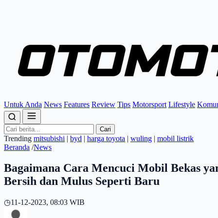
Untuk Anda
News
Features
Review
Tips
Motorsport
Lifestyle
Komun
Cari
Trending
mitsubishi
|
byd
|
harga toyota
|
wuling
|
mobil listrik
Beranda
/
News
Bagaimana Cara Mencuci Mobil Bekas yan
Bersih dan Mulus Seperti Baru
◷
11-12-2023, 08:03 WIB