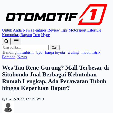
Untuk Anda
News
Features
Review
Tips
Motorsport
Lifestyle
Komunitas
Ragam
Tren
Hype
Cari
Trending
mitsubishi
|
byd
|
harga toyota
|
wuling
|
mobil listrik
Beranda
/
News
Wes Tau Rene Gurung? Mall Terbesar di
Situbondo Jual Berbagai Kebutuhan
Rumah Lengkap, Ada Perawatan Tubuh
hingga Keperluan Dapur?
◷
13-12-2023, 09:29 WIB