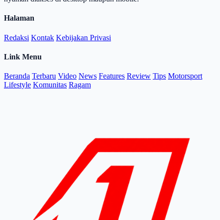
Halaman
Redaksi
Kontak
Kebijakan Privasi
Link Menu
Beranda
Terbaru
Video
News
Features
Review
Tips
Motorsport
Lifestyle
Komunitas
Ragam