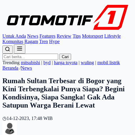
Untuk Anda
News
Features
Review
Tips
Motorsport
Lifestyle
Komunitas
Ragam
Tren
Hype
Cari
Trending
mitsubishi
|
byd
|
harga toyota
|
wuling
|
mobil listrik
Beranda
/
News
Rumah Sultan Terbesar di Bogor yang
Kini Terbengkalai Punya Siapa? Begini
Kondisinya, Siapa Sangka! Gak Ada
Satupun Warga Berani Lewat
◷
14-12-2023, 17:48 WIB