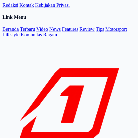
Redaksi
Kontak
Kebijakan Privasi
Link Menu
Beranda
Terbaru
Video
News
Features
Review
Tips
Motorsport
Lifestyle
Komunitas
Ragam