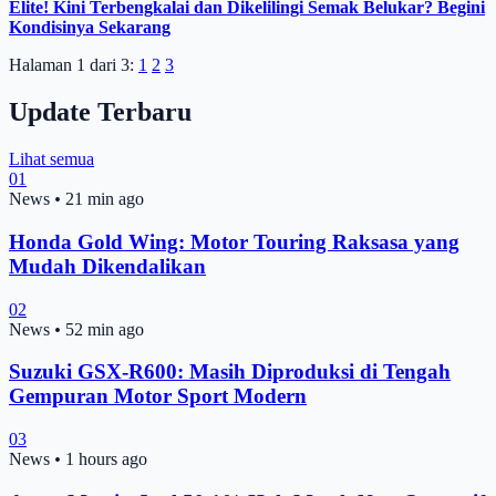
Elite! Kini Terbengkalai dan Dikelilingi Semak Belukar? Begini
Kondisinya Sekarang
Halaman 1 dari 3:
1
2
3
Update Terbaru
Lihat semua
01
News
•
21 min ago
Honda Gold Wing: Motor Touring Raksasa yang
Mudah Dikendalikan
02
News
•
52 min ago
Suzuki GSX-R600: Masih Diproduksi di Tengah
Gempuran Motor Sport Modern
03
News
•
1 hours ago