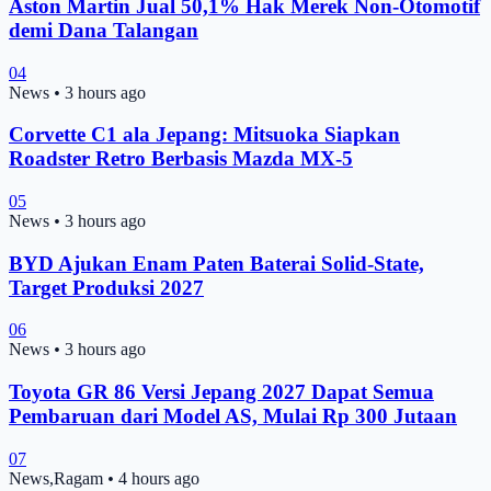
Aston Martin Jual 50,1% Hak Merek Non-Otomotif
demi Dana Talangan
04
News
•
3 hours ago
Corvette C1 ala Jepang: Mitsuoka Siapkan
Roadster Retro Berbasis Mazda MX-5
05
News
•
3 hours ago
BYD Ajukan Enam Paten Baterai Solid-State,
Target Produksi 2027
06
News
•
3 hours ago
Toyota GR 86 Versi Jepang 2027 Dapat Semua
Pembaruan dari Model AS, Mulai Rp 300 Jutaan
07
News,Ragam
•
4 hours ago