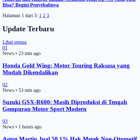
Bisa? Begini Penyebabnya
Halaman 1 dari 3:
1
2
3
Update Terbaru
Lihat semua
01
News
•
23 min ago
Honda Gold Wing: Motor Touring Raksasa yang
Mudah Dikendalikan
02
News
•
53 min ago
Suzuki GSX-R600: Masih Diproduksi di Tengah
Gempuran Motor Sport Modern
03
News
•
1 hours ago
Aston Martin Jual 50,1% Hak Merek Non-Otomotif