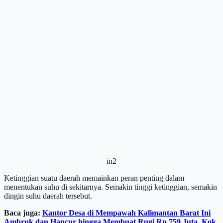
in2
Ketinggian suatu daerah memainkan peran penting dalam
menentukan suhu di sekitarnya. Semakin tinggi ketinggian, semakin
dingin suhu daerah tersebut.
Baca juga:
Kantor Desa di Mempawah Kalimantan Barat Ini
Ambruk dan Hancur hingga Membuat Rugi Rp 759 Juta, Kok