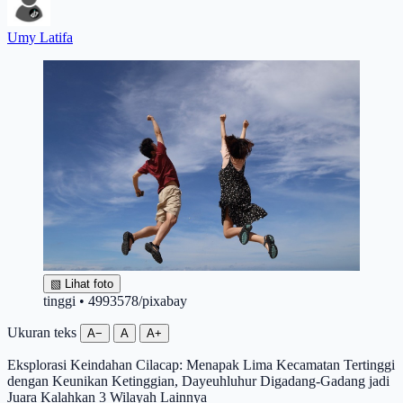
Umy Latifa
▧
Lihat foto
tinggi • 4993578/pixabay
Ukuran teks
A−
A
A+
Eksplorasi Keindahan Cilacap: Menapak Lima Kecamatan Tertinggi
dengan Keunikan Ketinggian, Dayeuhluhur Digadang-Gadang jadi
Juara Kalahkan 3 Wilayah Lainnya