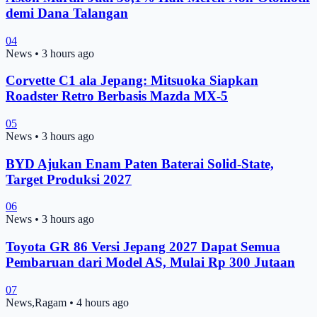
demi Dana Talangan
04
News
•
3 hours ago
Corvette C1 ala Jepang: Mitsuoka Siapkan
Roadster Retro Berbasis Mazda MX-5
05
News
•
3 hours ago
BYD Ajukan Enam Paten Baterai Solid-State,
Target Produksi 2027
06
News
•
3 hours ago
Toyota GR 86 Versi Jepang 2027 Dapat Semua
Pembaruan dari Model AS, Mulai Rp 300 Jutaan
07
News,Ragam
•
4 hours ago