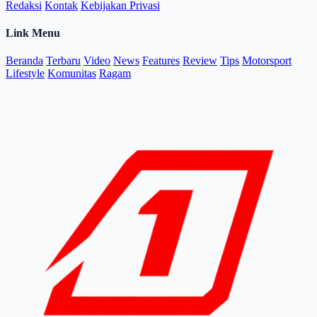
Redaksi
Kontak
Kebijakan Privasi
Link Menu
Beranda
Terbaru
Video
News
Features
Review
Tips
Motorsport
Lifestyle
Komunitas
Ragam