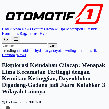
Untuk Anda
News
Features
Review
Tips
Motorsport
Lifestyle
Komunitas
Ragam
Tren
Hype
Cari
Trending
mitsubishi
|
byd
|
harga toyota
|
wuling
|
mobil listrik
Beranda
/
News
Eksplorasi Keindahan Cilacap: Menapak
Lima Kecamatan Tertinggi dengan
Keunikan Ketinggian, Dayeuhluhur
Digadang-Gadang jadi Juara Kalahkan 3
Wilayah Lainnya
◷
15-12-2023, 21:00 WIB