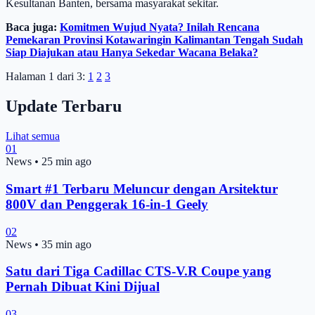
Kesultanan Banten, bersama masyarakat sekitar.
Baca juga:
Komitmen Wujud Nyata? Inilah Rencana
Pemekaran Provinsi Kotawaringin Kalimantan Tengah Sudah
Siap Diajukan atau Hanya Sekedar Wacana Belaka?
Halaman 1 dari 3:
1
2
3
Update Terbaru
Lihat semua
01
News
•
25 min ago
Smart #1 Terbaru Meluncur dengan Arsitektur
800V dan Penggerak 16-in-1 Geely
02
News
•
35 min ago
Satu dari Tiga Cadillac CTS-V.R Coupe yang
Pernah Dibuat Kini Dijual
03