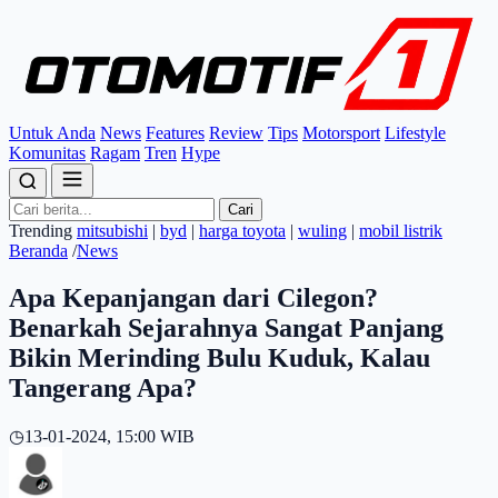
Untuk Anda
News
Features
Review
Tips
Motorsport
Lifestyle
Komunitas
Ragam
Tren
Hype
Cari
Trending
mitsubishi
|
byd
|
harga toyota
|
wuling
|
mobil listrik
Beranda
/
News
Apa Kepanjangan dari Cilegon?
Benarkah Sejarahnya Sangat Panjang
Bikin Merinding Bulu Kuduk, Kalau
Tangerang Apa?
◷
13-01-2024, 15:00 WIB