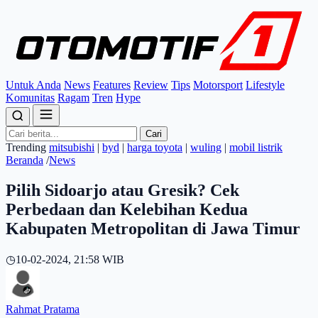
Untuk Anda
News
Features
Review
Tips
Motorsport
Lifestyle
Komunitas
Ragam
Tren
Hype
Cari
Trending
mitsubishi
|
byd
|
harga toyota
|
wuling
|
mobil listrik
Beranda
/
News
Pilih Sidoarjo atau Gresik? Cek
Perbedaan dan Kelebihan Kedua
Kabupaten Metropolitan di Jawa Timur
◷
10-02-2024, 21:58 WIB
Rahmat Pratama