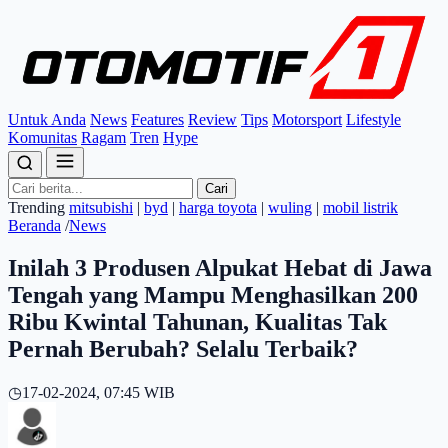
Untuk Anda
News
Features
Review
Tips
Motorsport
Lifestyle
Komunitas
Ragam
Tren
Hype
Cari
Trending
mitsubishi
|
byd
|
harga toyota
|
wuling
|
mobil listrik
Beranda
/
News
Inilah 3 Produsen Alpukat Hebat di Jawa
Tengah yang Mampu Menghasilkan 200
Ribu Kwintal Tahunan, Kualitas Tak
Pernah Berubah? Selalu Terbaik?
◷
17-02-2024, 07:45 WIB