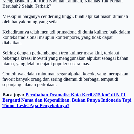
Menghasilkan 200 Ribu Kwintal Tahunan, Kualitas Tak Pernah
Berubah? Selalu Terbaik?
Meskipun harganya cenderung tinggi, buah alpukat masih diminati
oleh banyak orang yang setia.
Kehadirannya telah menjadi primadona di dunia kuliner, baik dalam
konteks tradisional maupun kontemporer, yang tidak dapat
diabaikan.
Seiring dengan perkembangan tren kuliner masa kini, terdapat
beberapa kreasi inovatif yang menggunakan alpukat sebagai bahan
utama, yang telah menjadi populer secara luas.
Contohnya adalah minuman segar alpukat kocok, yang merupakan
favorit banyak orang dan sering ditemui di berbagai tempat di
sepanjang jalanan perkotaan.
Baca juga:
Perubahan Dramatis: Kota Kecil 815 km² di NTT
Berganti Nama dan Kepemilikan, Bukan Punya Indonesia Tapi
Timor Leste! Apa Penyebabnya?