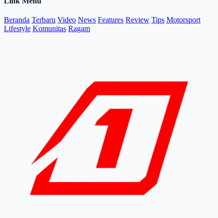
Link Menu
Beranda
Terbaru
Video
News
Features
Review
Tips
Motorsport
Lifestyle
Komunitas
Ragam