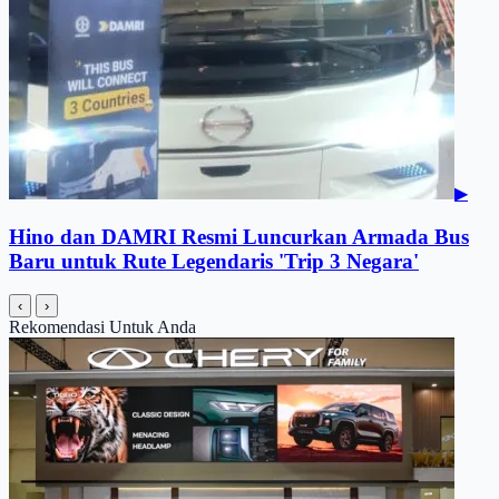
▶
Hino dan DAMRI Resmi Luncurkan Armada Bus
Baru untuk Rute Legendaris 'Trip 3 Negara'
‹
›
Rekomendasi Untuk Anda