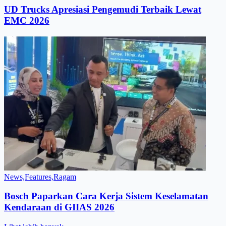
UD Trucks Apresiasi Pengemudi Terbaik Lewat
EMC 2026
News,Features,Ragam
Bosch Paparkan Cara Kerja Sistem Keselamatan
Kendaraan di GIIAS 2026