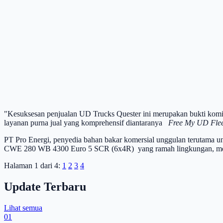
"Kesuksesan penjualan UD Trucks Quester ini merupakan bukti komit
layanan purna jual yang komprehensif diantaranya
Free My UD Flee
PT Pro Energi, penyedia bahan bakar komersial unggulan terutama unt
CWE 280 WB 4300 Euro 5 SCR (6x4R) yang ramah lingkungan, memilik
Halaman 1 dari 4:
1
2
3
4
Update Terbaru
Lihat semua
01