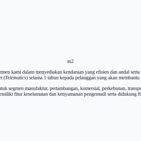
in2
men kami dalam menyediakan kendaraan yang efisien dan andal serta am
t
(
Telematics
) selama 1 tahun kepada pelanggan yang akan membantu m
uk segmen manufaktur, pertambangan, komersial, perkebunan, transport
i fitur keselamatan dan kenyamanan pengemudi serta didukung fitur-f