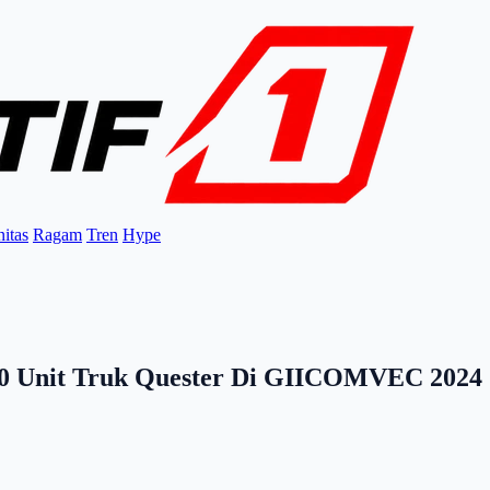
itas
Ragam
Tren
Hype
10 Unit Truk Quester Di GIICOMVEC 2024