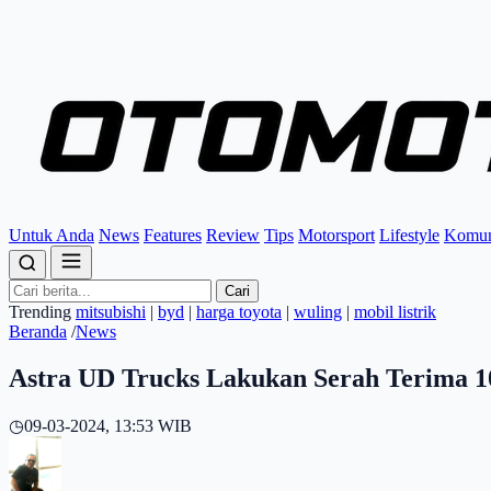
Untuk Anda
News
Features
Review
Tips
Motorsport
Lifestyle
Komun
Cari
Trending
mitsubishi
|
byd
|
harga toyota
|
wuling
|
mobil listrik
Beranda
/
News
Astra UD Trucks Lakukan Serah Terima 
◷
09-03-2024, 13:53 WIB