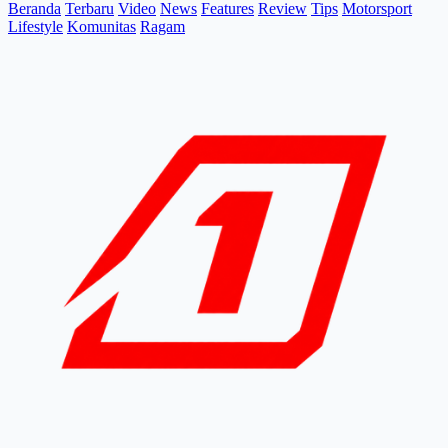
Beranda
Terbaru
Video
News
Features
Review
Tips
Motorsport
Lifestyle
Komunitas
Ragam