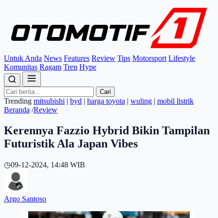
Untuk Anda
News
Features
Review
Tips
Motorsport
Lifestyle
Komunitas
Ragam
Tren
Hype
Cari
Trending
mitsubishi
|
byd
|
harga toyota
|
wuling
|
mobil listrik
Beranda
/
Review
Kerennya Fazzio Hybrid Bikin Tampilan
Futuristik Ala Japan Vibes
◷
09-12-2024, 14:48 WIB
Argo Santoso