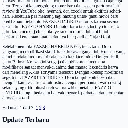
kanvas” mau dibikin polos lucu, mau dimodifikasi gimana aja juga
lucu. Terus ini kan tergolong motor baru dan secara performa liat
review di YouTube oke, nyaman, dan cocok untuk aktifitas sehari-
hari. Kebetulan pas memang lagi nabung untuk ganti motor baru
buat harian. Selain itu FAZZIO HYBRID ini unik karena secara
desain tuh FAZZIO HYBRID motor baru tapi siluetnya tuh retro
gitu. Jadi cocok aja buat aku yg suka motor jadul tapi butuh
performa kendaraan buat hariannya biar ga ribet.” ujar Doni.
Setelah memiliki FAZZIO HYBRID NEO, tidak lama Doni
langsung memodifikasi skutik kaler kesayanganya ini. Konsep yang
diambil adalah motor dari salah satu karakter anime Dragon Ball,
yaitu Bulma. Konsep ini sengaja diambil karena memang
modifikator sangat menyukai anime dan manga legendaris karya
dari mendiang Akira Toriyama tersebut. Dengan konsep modifikasi
seperti ini, FAZZIO HYBRID ala Doni tampil lebih clean dan
menguatkan kesan retro futuristic. Dengan permainan warna yang
selaras yang didominasi oleh warna white metallic, FAZZIO
HYBRID tampil beda dan banyak menarik perhatian dan komentar
di media sosial.
Halaman 1 dari 3:
1
2
3
Update Terbaru