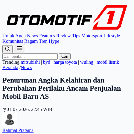
Untuk Anda
News
Features
Review
Tips
Motorsport
Lifestyle
Komunitas
Ragam
Tren
Hype
Cari
Trending
mitsubishi
|
byd
|
harga toyota
|
wuling
|
mobil listrik
Beranda
/
News
Penurunan Angka Kelahiran dan
Perubahan Perilaku Ancam Penjualan
Mobil Baru AS
◷
01-07-2026, 22:45 WIB
Rahmat Pratama