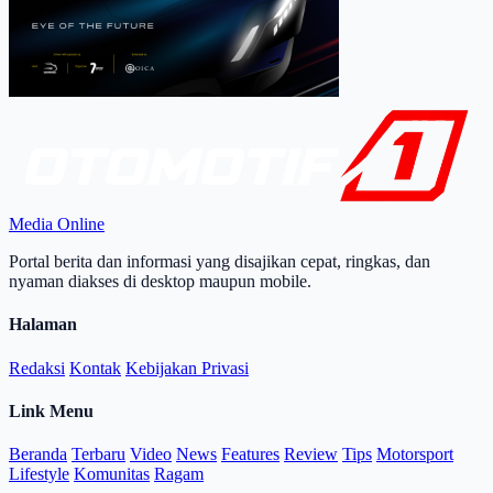
Media Online
Portal berita dan informasi yang disajikan cepat, ringkas, dan
nyaman diakses di desktop maupun mobile.
Halaman
Redaksi
Kontak
Kebijakan Privasi
Link Menu
Beranda
Terbaru
Video
News
Features
Review
Tips
Motorsport
Lifestyle
Komunitas
Ragam