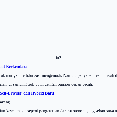
in2
Saat Berkendara
truk mungkin tertidur saat mengemudi. Namun, penyebab resmi masih 
 jalan, di samping truk putih dengan bumper depan pecah.
elf-Driving' dan Hybrid Baru
lakang.
 fitur keselamatan seperti pengereman darurat otonom yang seharusnya m