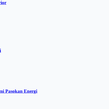
rior
i
mi Pasokan Energi