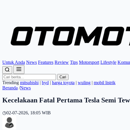
Untuk Anda
News
Features
Review
Tips
Motorsport
Lifestyle
Komun
Cari
Trending
mitsubishi
|
byd
|
harga toyota
|
wuling
|
mobil listrik
Beranda
/
News
Kecelakaan Fatal Pertama Tesla Semi Te
◷
02-07-2026, 18:05 WIB