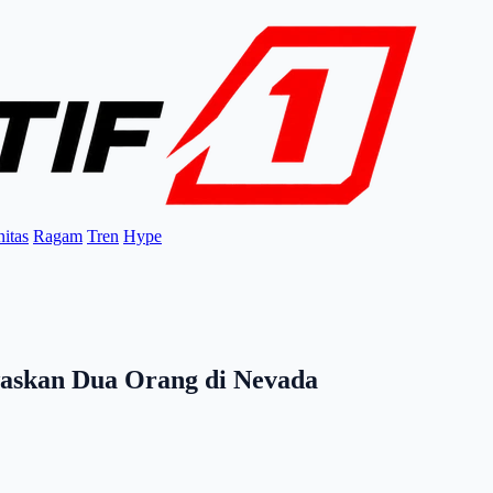
itas
Ragam
Tren
Hype
waskan Dua Orang di Nevada