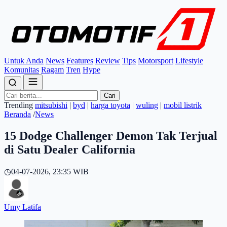
Untuk Anda
News
Features
Review
Tips
Motorsport
Lifestyle
Komunitas
Ragam
Tren
Hype
Cari
Trending
mitsubishi
|
byd
|
harga toyota
|
wuling
|
mobil listrik
Beranda
/
News
15 Dodge Challenger Demon Tak Terjual
di Satu Dealer California
◷
04-07-2026, 23:35 WIB
Umy Latifa