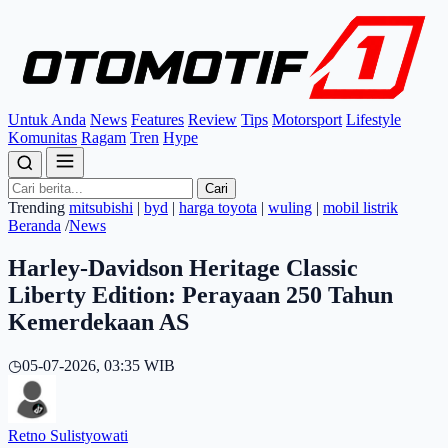
Untuk Anda
News
Features
Review
Tips
Motorsport
Lifestyle
Komunitas
Ragam
Tren
Hype
Cari
Trending
mitsubishi
|
byd
|
harga toyota
|
wuling
|
mobil listrik
Beranda
/
News
Harley-Davidson Heritage Classic
Liberty Edition: Perayaan 250 Tahun
Kemerdekaan AS
◷
05-07-2026, 03:35 WIB
Retno Sulistyowati