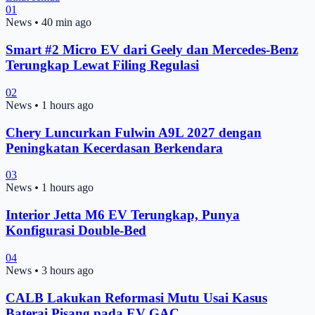
01
News
•
40 min ago
Smart #2 Micro EV dari Geely dan Mercedes-Benz
Terungkap Lewat Filing Regulasi
02
News
•
1 hours ago
Chery Luncurkan Fulwin A9L 2027 dengan
Peningkatan Kecerdasan Berkendara
03
News
•
1 hours ago
Interior Jetta M6 EV Terungkap, Punya
Konfigurasi Double-Bed
04
News
•
3 hours ago
CALB Lakukan Reformasi Mutu Usai Kasus
Baterai Pisang pada EV GAC