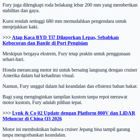
Fury juga dilengkapi roda belakang lebar 200 mm yang memberikan
stabilitas dan gaya.
Kursi rendah setinggi 680 mm memudahkan pengendara untuk
menjejakkan kaki.
>>>
Atap Kaca BYD Ti7 Dilaporkan Lepas, Sebabkan
Kebocoran dan Banjir di Port Pengisian
Meskipun bergaya ekstrem, Fury tetap praktis untuk penggunaan
sehari-hari.
Honda merancang motor ini untuk bersaing langsung dengan cruiser
Amerika dalam hal kehadiran visual.
Namun, Fury unggul dalam hal keandalan dan efisiensi bahan bakar.
Bagi yang menginginkan tampilan kustom tanpa repot merawat
motor kustom, Fury adalah pilihan tepat.
>>>
Lynk & Co 02 Update dengan Platform 800V dan LiDAR
Meluncur di China Q3 2026
Motor ini membuktikan bahwa cruiser Jepang bisa tampil garang
tanpa mengorbankan keandalan.