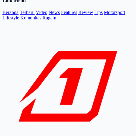
Link Menu
Beranda
Terbaru
Video
News
Features
Review
Tips
Motorsport
Lifestyle
Komunitas
Ragam