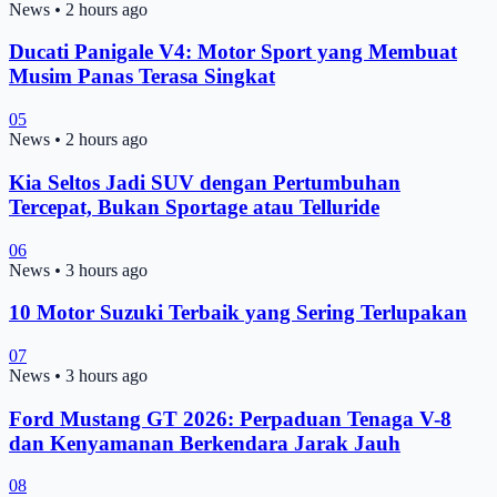
News
•
2 hours ago
Ducati Panigale V4: Motor Sport yang Membuat
Musim Panas Terasa Singkat
05
News
•
2 hours ago
Kia Seltos Jadi SUV dengan Pertumbuhan
Tercepat, Bukan Sportage atau Telluride
06
News
•
3 hours ago
10 Motor Suzuki Terbaik yang Sering Terlupakan
07
News
•
3 hours ago
Ford Mustang GT 2026: Perpaduan Tenaga V-8
dan Kenyamanan Berkendara Jarak Jauh
08