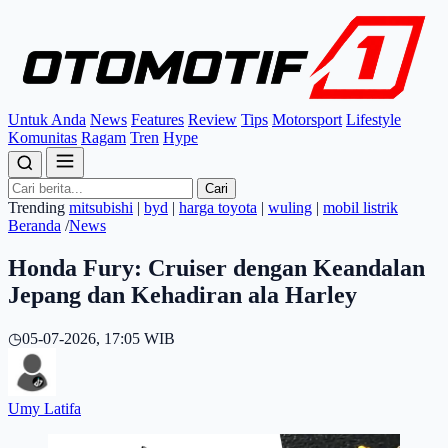
Untuk Anda
News
Features
Review
Tips
Motorsport
Lifestyle
Komunitas
Ragam
Tren
Hype
Cari
Trending
mitsubishi
|
byd
|
harga toyota
|
wuling
|
mobil listrik
Beranda
/
News
Honda Fury: Cruiser dengan Keandalan
Jepang dan Kehadiran ala Harley
◷
05-07-2026, 17:05 WIB
Umy Latifa