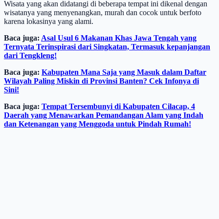
Wisata yang akan didatangi di beberapa tempat ini dikenal dengan
wisatanya yang menyenangkan, murah dan cocok untuk berfoto
karena lokasinya yang alami.
Baca juga:
Asal Usul 6 Makanan Khas Jawa Tengah yang
Ternyata Terinspirasi dari Singkatan, Termasuk kepanjangan
dari Tengkleng!
Baca juga:
Kabupaten Mana Saja yang Masuk dalam Daftar
Wilayah Paling Miskin di Provinsi Banten? Cek Infonya di
Sini!
Baca juga:
Tempat Tersembunyi di Kabupaten Cilacap, 4
Daerah yang Menawarkan Pemandangan Alam yang Indah
dan Ketenangan yang Menggoda untuk Pindah Rumah!