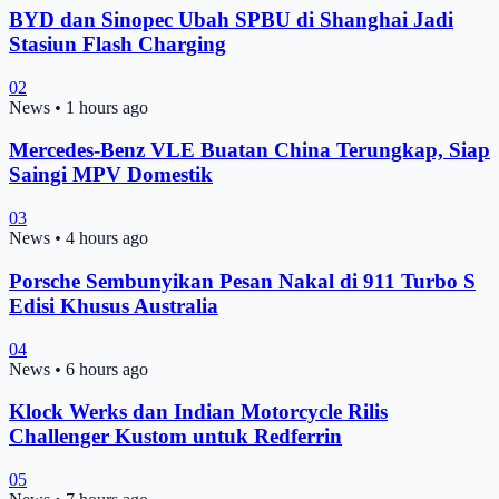
BYD dan Sinopec Ubah SPBU di Shanghai Jadi
Stasiun Flash Charging
02
News
•
1 hours ago
Mercedes-Benz VLE Buatan China Terungkap, Siap
Saingi MPV Domestik
03
News
•
4 hours ago
Porsche Sembunyikan Pesan Nakal di 911 Turbo S
Edisi Khusus Australia
04
News
•
6 hours ago
Klock Werks dan Indian Motorcycle Rilis
Challenger Kustom untuk Redferrin
05