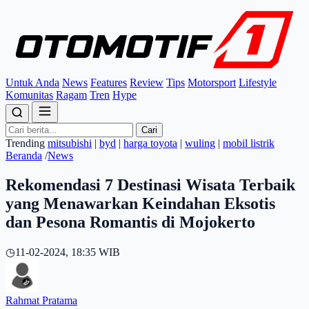
Untuk Anda
News
Features
Review
Tips
Motorsport
Lifestyle
Komunitas
Ragam
Tren
Hype
Cari
Trending
mitsubishi
|
byd
|
harga toyota
|
wuling
|
mobil listrik
Beranda
/
News
Rekomendasi 7 Destinasi Wisata Terbaik
yang Menawarkan Keindahan Eksotis
dan Pesona Romantis di Mojokerto
◷
11-02-2024, 18:35 WIB
Rahmat Pratama