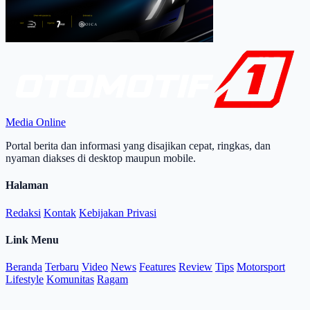
Media Online
Portal berita dan informasi yang disajikan cepat, ringkas, dan
nyaman diakses di desktop maupun mobile.
Halaman
Redaksi
Kontak
Kebijakan Privasi
Link Menu
Beranda
Terbaru
Video
News
Features
Review
Tips
Motorsport
Lifestyle
Komunitas
Ragam