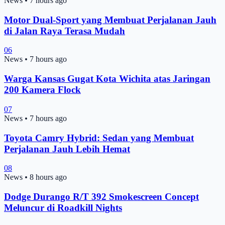
News
•
7 hours ago
Motor Dual-Sport yang Membuat Perjalanan Jauh
di Jalan Raya Terasa Mudah
06
News
•
7 hours ago
Warga Kansas Gugat Kota Wichita atas Jaringan
200 Kamera Flock
07
News
•
7 hours ago
Toyota Camry Hybrid: Sedan yang Membuat
Perjalanan Jauh Lebih Hemat
08
News
•
8 hours ago
Dodge Durango R/T 392 Smokescreen Concept
Meluncur di Roadkill Nights