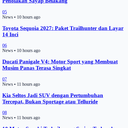
Penolakan Sayap Belakang
05
News
•
10 hours ago
Toyota Sequoia 2027: Paket Trailhunter dan Layar
14 Inci
06
News
•
10 hours ago
Ducati Panigale V4: Motor Sport yang Membuat
Musim Panas Terasa Singkat
07
News
•
11 hours ago
Kia Seltos Jadi SUV dengan Pertumbuhan
Tercepat, Bukan Sportage atau Telluride
08
News
•
11 hours ago