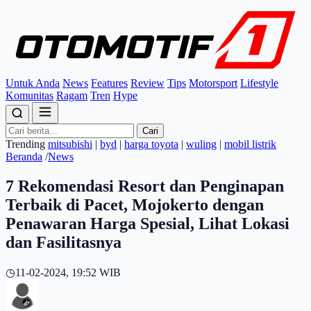
Untuk Anda
News
Features
Review
Tips
Motorsport
Lifestyle
Komunitas
Ragam
Tren
Hype
Cari
Trending
mitsubishi
|
byd
|
harga toyota
|
wuling
|
mobil listrik
Beranda
/
News
7 Rekomendasi Resort dan Penginapan
Terbaik di Pacet, Mojokerto dengan
Penawaran Harga Spesial, Lihat Lokasi
dan Fasilitasnya
◷
11-02-2024, 19:52 WIB