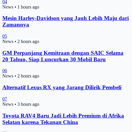
04
News
•
1 hours ago
Mesin Harley-Davidson yang Jauh Lebih Maju dari
Zamannya
05
News
•
2 hours ago
GM Perpanjang Kemitraan dengan SAIC Selama
20 Tahun, Siap Luncurkan 30 Mobil Baru
06
News
•
2 hours ago
Alternatif Lexus RX yang Jarang Dilirik Pembeli
07
News
•
3 hours ago
Toyota RAV4 Baru Jadi Lebih Premium di Afrika
Selatan karena Tekanan China