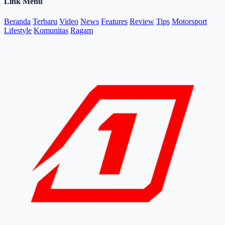
Link Menu
Beranda
Terbaru
Video
News
Features
Review
Tips
Motorsport
Lifestyle
Komunitas
Ragam