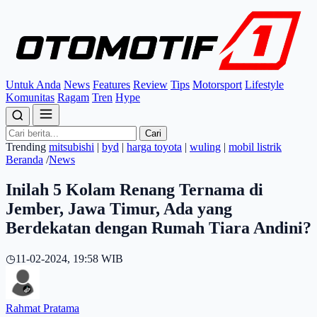
Untuk Anda
News
Features
Review
Tips
Motorsport
Lifestyle
Komunitas
Ragam
Tren
Hype
Cari
Trending
mitsubishi
|
byd
|
harga toyota
|
wuling
|
mobil listrik
Beranda
/
News
Inilah 5 Kolam Renang Ternama di
Jember, Jawa Timur, Ada yang
Berdekatan dengan Rumah Tiara Andini?
◷
11-02-2024, 19:58 WIB
Rahmat Pratama