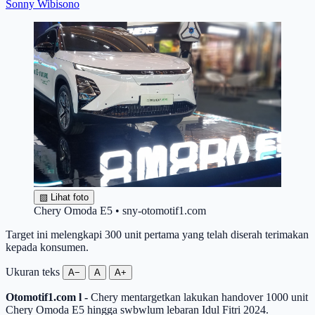
Sonny Wibisono
▧
Lihat foto
Chery Omoda E5 • sny-otomotif1.com
Target ini melengkapi 300 unit pertama yang telah diserah terimakan
kepada konsumen.
Ukuran teks
A−
A
A+
Otomotif1.com l -
Chery mentargetkan lakukan handover 1000 unit
Chery Omoda E5 hingga swbwlum lebaran Idul Fitri 2024.