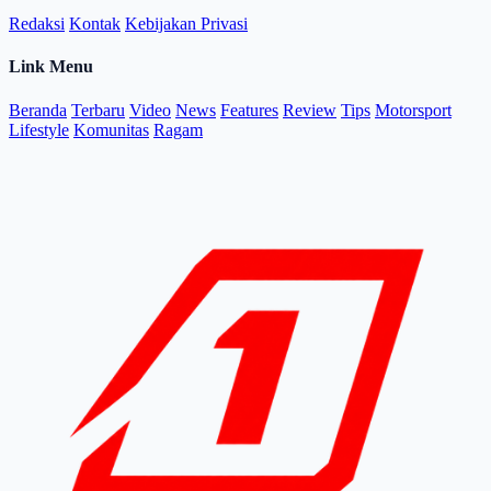
Redaksi
Kontak
Kebijakan Privasi
Link Menu
Beranda
Terbaru
Video
News
Features
Review
Tips
Motorsport
Lifestyle
Komunitas
Ragam