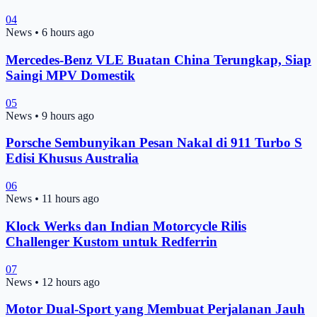
04
News
•
6 hours ago
Mercedes-Benz VLE Buatan China Terungkap, Siap
Saingi MPV Domestik
05
News
•
9 hours ago
Porsche Sembunyikan Pesan Nakal di 911 Turbo S
Edisi Khusus Australia
06
News
•
11 hours ago
Klock Werks dan Indian Motorcycle Rilis
Challenger Kustom untuk Redferrin
07
News
•
12 hours ago
Motor Dual-Sport yang Membuat Perjalanan Jauh