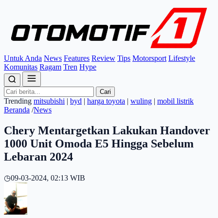
Untuk Anda
News
Features
Review
Tips
Motorsport
Lifestyle
Komunitas
Ragam
Tren
Hype
Cari
Trending
mitsubishi
|
byd
|
harga toyota
|
wuling
|
mobil listrik
Beranda
/
News
Chery Mentargetkan Lakukan Handover
1000 Unit Omoda E5 Hingga Sebelum
Lebaran 2024
◷
09-03-2024, 02:13 WIB