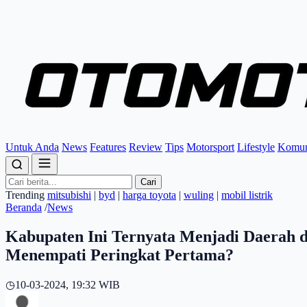
Untuk Anda
News
Features
Review
Tips
Motorsport
Lifestyle
Komun
Cari
Trending
mitsubishi
|
byd
|
harga toyota
|
wuling
|
mobil listrik
Beranda
/
News
Kabupaten Ini Ternyata Menjadi Daerah 
Menempati Peringkat Pertama?
◷
10-03-2024, 19:32 WIB