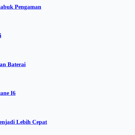
 Sabuk Pengaman
i
n Baterai
ane I6
njadi Lebih Cepat