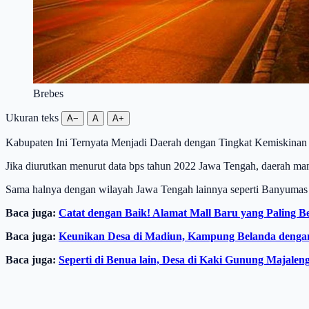
Brebes
Ukuran teks
A−
A
A+
Kabupaten Ini Ternyata Menjadi Daerah dengan Tingkat Kemiskinan
Jika diurutkan menurut data bps tahun 2022 Jawa Tengah, daerah man
Sama halnya dengan wilayah Jawa Tengah lainnya seperti Banyumas
Baca juga:
Catat dengan Baik! Alamat Mall Baru yang Paling B
Baca juga:
Keunikan Desa di Madiun, Kampung Belanda dengan
Baca juga:
Seperti di Benua lain, Desa di Kaki Gunung Majale