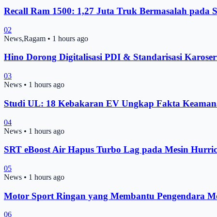
Recall Ram 1500: 1,27 Juta Truk Bermasalah pada
02
News,Ragam
•
1 hours ago
Hino Dorong Digitalisasi PDI & Standarisasi Karoser
03
News
•
1 hours ago
Studi UL: 18 Kebakaran EV Ungkap Fakta Keamana
04
News
•
1 hours ago
SRT eBoost Air Hapus Turbo Lag pada Mesin Hurric
05
News
•
1 hours ago
Motor Sport Ringan yang Membantu Pengendara Me
06