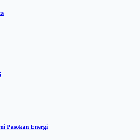
ka
i
mi Pasokan Energi