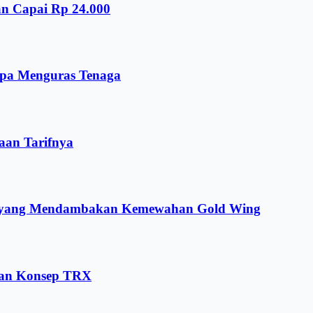
an Capai Rp 24.000
npa Menguras Tenaga
aan Tarifnya
ng yang Mendambakan Kemewahan Gold Wing
dan Konsep TRX