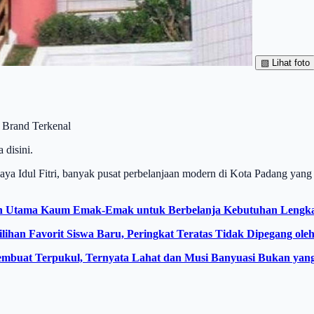
▧
Lihat foto
n Brand Terkenal
 disini.
aya Idul Fitri, banyak pusat perbelanjaan modern di Kota Padang ya
lihan Utama Kaum Emak-Emak untuk Berbelanja Kebutuhan Lengk
ihan Favorit Siswa Baru, Peringkat Teratas Tidak Dipegang ol
embuat Terpukul, Ternyata Lahat dan Musi Banyuasi Bukan yang