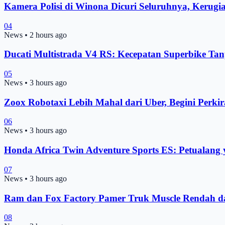
Kamera Polisi di Winona Dicuri Seluruhnya, Kerugi
04
News
•
2 hours ago
Ducati Multistrada V4 RS: Kecepatan Superbike Ta
05
News
•
3 hours ago
Zoox Robotaxi Lebih Mahal dari Uber, Begini Perkir
06
News
•
3 hours ago
Honda Africa Twin Adventure Sports ES: Petuala
07
News
•
3 hours ago
Ram dan Fox Factory Pamer Truk Muscle Rendah 
08