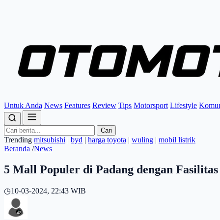
Untuk Anda
News
Features
Review
Tips
Motorsport
Lifestyle
Komun
Cari
Trending
mitsubishi
|
byd
|
harga toyota
|
wuling
|
mobil listrik
Beranda
/
News
5 Mall Populer di Padang dengan Fasilita
◷
10-03-2024, 22:43 WIB