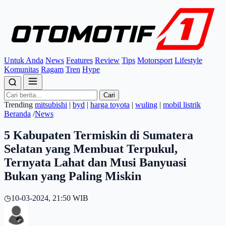
Untuk Anda
News
Features
Review
Tips
Motorsport
Lifestyle
Komunitas
Ragam
Tren
Hype
Cari
Trending
mitsubishi
|
byd
|
harga toyota
|
wuling
|
mobil listrik
Beranda
/
News
5 Kabupaten Termiskin di Sumatera
Selatan yang Membuat Terpukul,
Ternyata Lahat dan Musi Banyuasi
Bukan yang Paling Miskin
◷
10-03-2024, 21:50 WIB