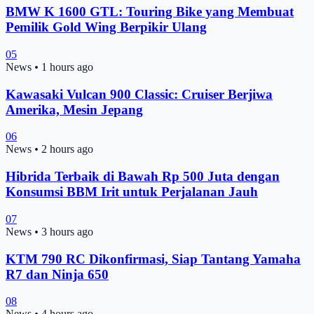
BMW K 1600 GTL: Touring Bike yang Membuat
Pemilik Gold Wing Berpikir Ulang
05
News
•
1 hours ago
Kawasaki Vulcan 900 Classic: Cruiser Berjiwa
Amerika, Mesin Jepang
06
News
•
2 hours ago
Hibrida Terbaik di Bawah Rp 500 Juta dengan
Konsumsi BBM Irit untuk Perjalanan Jauh
07
News
•
3 hours ago
KTM 790 RC Dikonfirmasi, Siap Tantang Yamaha
R7 dan Ninja 650
08
News
•
4 hours ago