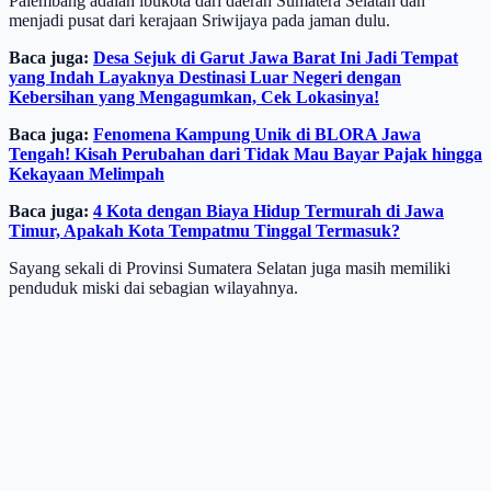
Palembang adalah ibukota dari daerah Sumatera Selatan dan
menjadi pusat dari kerajaan Sriwijaya pada jaman dulu.
Baca juga:
Desa Sejuk di Garut Jawa Barat Ini Jadi Tempat
yang Indah Layaknya Destinasi Luar Negeri dengan
Kebersihan yang Mengagumkan, Cek Lokasinya!
Baca juga:
Fenomena Kampung Unik di BLORA Jawa
Tengah! Kisah Perubahan dari Tidak Mau Bayar Pajak hingga
Kekayaan Melimpah
Baca juga:
4 Kota dengan Biaya Hidup Termurah di Jawa
Timur, Apakah Kota Tempatmu Tinggal Termasuk?
Sayang sekali di Provinsi Sumatera Selatan juga masih memiliki
penduduk miski dai sebagian wilayahnya.