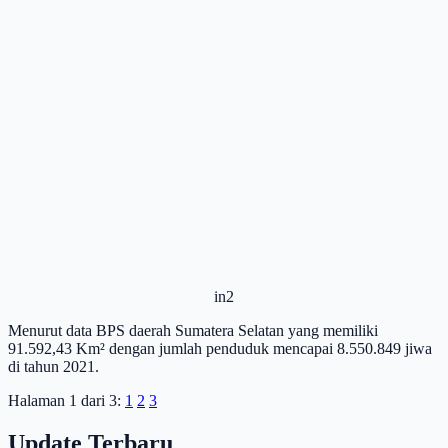
in2
Menurut data BPS daerah Sumatera Selatan yang memiliki
91.592,43 Km² dengan jumlah penduduk mencapai 8.550.849 jiwa
di tahun 2021.
Halaman 1 dari 3:
1
2
3
Update Terbaru