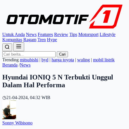
Untuk Anda
News
Features
Review
Tips
Motorsport
Lifestyle
Komunitas
Ragam
Tren
Hype
Cari
Trending
mitsubishi
|
byd
|
harga toyota
|
wuling
|
mobil listrik
Beranda
/
News
Hyundai IONIQ 5 N Terbukti Unggul
Dalam Hal Performa
◷
21-04-2024, 04:32 WIB
Sonny Wibisono