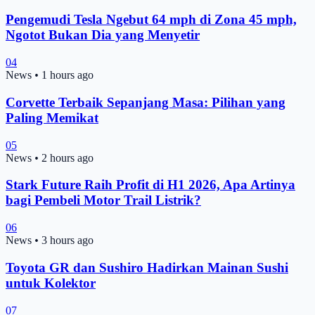
Pengemudi Tesla Ngebut 64 mph di Zona 45 mph,
Ngotot Bukan Dia yang Menyetir
04
News
•
1 hours ago
Corvette Terbaik Sepanjang Masa: Pilihan yang
Paling Memikat
05
News
•
2 hours ago
Stark Future Raih Profit di H1 2026, Apa Artinya
bagi Pembeli Motor Trail Listrik?
06
News
•
3 hours ago
Toyota GR dan Sushiro Hadirkan Mainan Sushi
untuk Kolektor
07