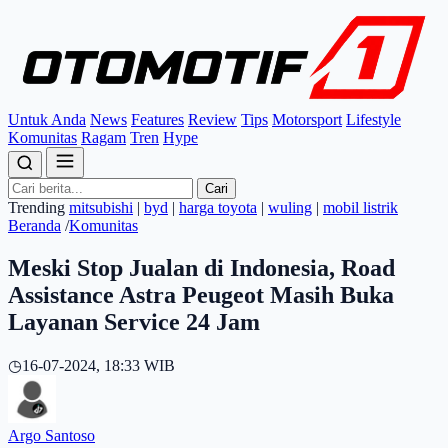
Untuk Anda
News
Features
Review
Tips
Motorsport
Lifestyle
Komunitas
Ragam
Tren
Hype
Cari
Trending
mitsubishi
|
byd
|
harga toyota
|
wuling
|
mobil listrik
Beranda
/
Komunitas
Meski Stop Jualan di Indonesia, Road
Assistance Astra Peugeot Masih Buka
Layanan Service 24 Jam
◷
16-07-2024, 18:33 WIB
Argo Santoso