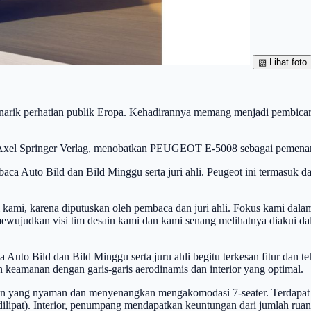
▧
Lihat foto
k perhatian publik Eropa. Kehadirannya memang menjadi pembicaraa
n, Axel Springer Verlag, menobatkan PEUGEOT E-5008 sebagai pemena
aca Auto Bild dan Bild Minggu serta juri ahli. Peugeot ini termasuk
kami, karena diputuskan oleh pembaca dan juri ahli. Fokus kami dal
udkan visi tim desain kami dan kami senang melihatnya diakui dalam
uto Bild dan Bild Minggu serta juru ahli begitu terkesan fitur dan 
amanan dengan garis-garis aerodinamis dan interior yang optimal.
yang nyaman dan menyenangkan mengakomodasi 7-seater. Terdapat ba
rsi dilipat). Interior, penumpang mendapatkan keuntungan dari jumlah ru