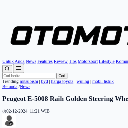
Untuk Anda
News
Features
Review
Tips
Motorsport
Lifestyle
Komun
Cari
Trending
mitsubishi
|
byd
|
harga toyota
|
wuling
|
mobil listrik
Beranda
/
News
Peugeot E-5008 Raih Golden Steering Whe
◷
02-12-2024, 11:21 WIB