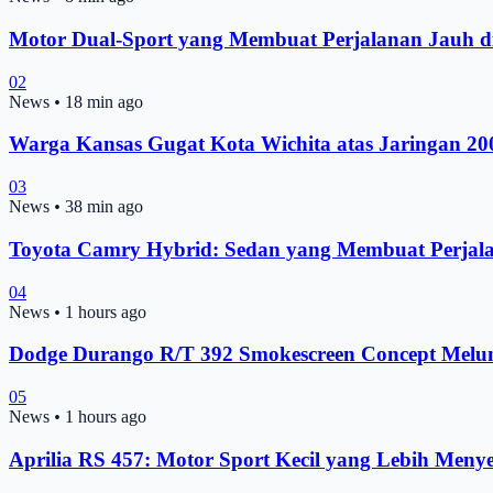
Motor Dual-Sport yang Membuat Perjalanan Jauh d
02
News
•
18 min ago
Warga Kansas Gugat Kota Wichita atas Jaringan 2
03
News
•
38 min ago
Toyota Camry Hybrid: Sedan yang Membuat Perjal
04
News
•
1 hours ago
Dodge Durango R/T 392 Smokescreen Concept Melunc
05
News
•
1 hours ago
Aprilia RS 457: Motor Sport Kecil yang Lebih Men