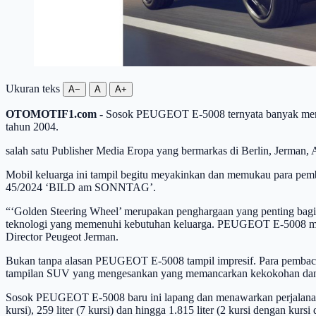
Ukuran teks
A−
A
A+
OTOMOTIF1.com -
Sosok PEUGEOT E-5008 ternyata banyak menari
tahun 2004.
salah satu Publisher Media Eropa yang bermarkas di Berlin, Jerma
Mobil keluarga ini tampil begitu meyakinkan dan memukau para pemb
45/2024 ‘BILD am SONNTAG’.
“‘Golden Steering Wheel’ merupakan penghargaan yang penting bagi 
teknologi yang memenuhi kebutuhan keluarga. PEUGEOT E-5008 mewuj
Director Peugeot Jerman.
Bukan tanpa alasan PEUGEOT E-5008 tampil impresif. Para pembaca A
tampilan SUV yang mengesankan yang memancarkan kekokohan dan ke
Sosok PEUGEOT E-5008 baru ini lapang dan menawarkan perjalanan 
kursi), 259 liter (7 kursi) dan hingga 1.815 liter (2 kursi dengan ku