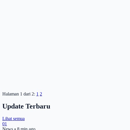
Halaman 1 dari 2:
1
2
Update Terbaru
Lihat semua
01
News
•
8 min ago