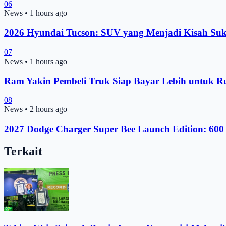
06
News
•
1 hours ago
2026 Hyundai Tucson: SUV yang Menjadi Kisah Suk
07
News
•
1 hours ago
Ram Yakin Pembeli Truk Siap Bayar Lebih untuk R
08
News
•
2 hours ago
2027 Dodge Charger Super Bee Launch Edition: 600 
Terkait