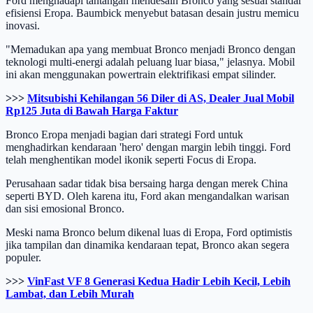
Ford menghadapi tantangan mendesain Bronco yang sesuai standar
efisiensi Eropa. Baumbick menyebut batasan desain justru memicu
inovasi.
"Memadukan apa yang membuat Bronco menjadi Bronco dengan
teknologi multi-energi adalah peluang luar biasa," jelasnya. Mobil
ini akan menggunakan powertrain elektrifikasi empat silinder.
>>>
Mitsubishi Kehilangan 56 Diler di AS, Dealer Jual Mobil
Rp125 Juta di Bawah Harga Faktur
Bronco Eropa menjadi bagian dari strategi Ford untuk
menghadirkan kendaraan 'hero' dengan margin lebih tinggi. Ford
telah menghentikan model ikonik seperti Focus di Eropa.
Perusahaan sadar tidak bisa bersaing harga dengan merek China
seperti BYD. Oleh karena itu, Ford akan mengandalkan warisan
dan sisi emosional Bronco.
Meski nama Bronco belum dikenal luas di Eropa, Ford optimistis
jika tampilan dan dinamika kendaraan tepat, Bronco akan segera
populer.
>>>
VinFast VF 8 Generasi Kedua Hadir Lebih Kecil, Lebih
Lambat, dan Lebih Murah