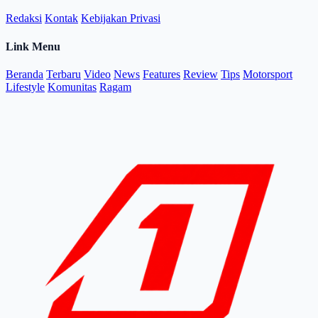
Redaksi
Kontak
Kebijakan Privasi
Link Menu
Beranda
Terbaru
Video
News
Features
Review
Tips
Motorsport
Lifestyle
Komunitas
Ragam