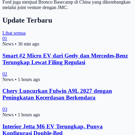
Ford juga menjual Bronco Basecamp di China yang dikembangkan
melalui joint venture dengan JMC.
Update Terbaru
Lihat semua
01
News
•
36 min ago
Smart #2 Micro EV dari Geely dan Mercedes-Benz
Terungkap Lewat Filing Regulasi
02
News
•
1 hours ago
Chery Luncurkan Fulwin A9L 2027 dengan
Peningkatan Kecerdasan Berkendara
03
News
•
1 hours ago
Interior Jetta M6 EV Terungkap, Punya
Konfigurasi Double-Bed