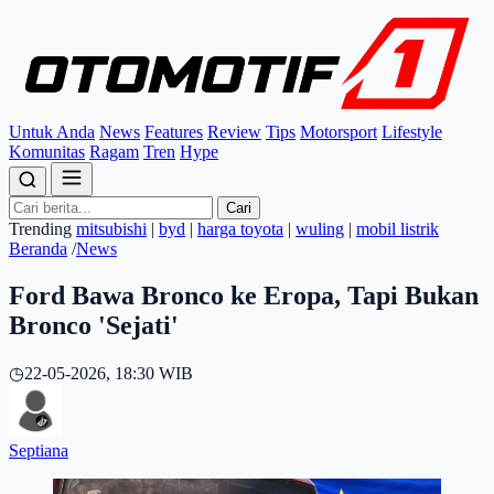
Untuk Anda
News
Features
Review
Tips
Motorsport
Lifestyle
Komunitas
Ragam
Tren
Hype
Cari
Trending
mitsubishi
|
byd
|
harga toyota
|
wuling
|
mobil listrik
Beranda
/
News
Ford Bawa Bronco ke Eropa, Tapi Bukan
Bronco 'Sejati'
◷
22-05-2026, 18:30 WIB
Septiana