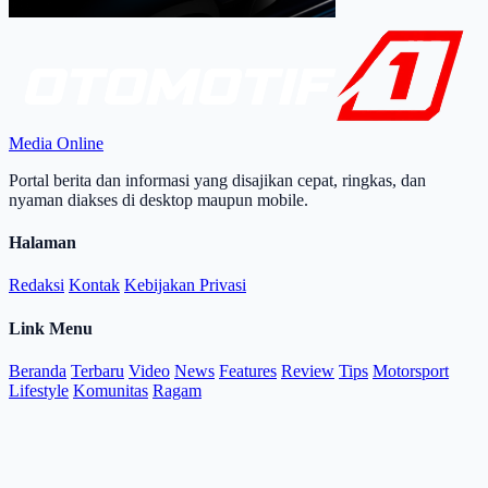
Media Online
Portal berita dan informasi yang disajikan cepat, ringkas, dan
nyaman diakses di desktop maupun mobile.
Halaman
Redaksi
Kontak
Kebijakan Privasi
Link Menu
Beranda
Terbaru
Video
News
Features
Review
Tips
Motorsport
Lifestyle
Komunitas
Ragam