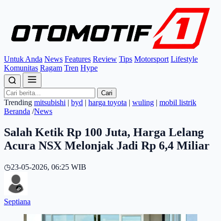
Untuk Anda
News
Features
Review
Tips
Motorsport
Lifestyle
Komunitas
Ragam
Tren
Hype
Cari
Trending
mitsubishi
|
byd
|
harga toyota
|
wuling
|
mobil listrik
Beranda
/
News
Salah Ketik Rp 100 Juta, Harga Lelang
Acura NSX Melonjak Jadi Rp 6,4 Miliar
◷
23-05-2026, 06:25 WIB
Septiana