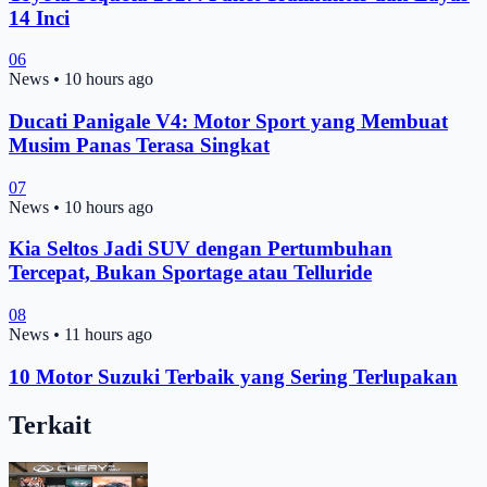
14 Inci
06
News
•
10 hours ago
Ducati Panigale V4: Motor Sport yang Membuat
Musim Panas Terasa Singkat
07
News
•
10 hours ago
Kia Seltos Jadi SUV dengan Pertumbuhan
Tercepat, Bukan Sportage atau Telluride
08
News
•
11 hours ago
10 Motor Suzuki Terbaik yang Sering Terlupakan
Terkait