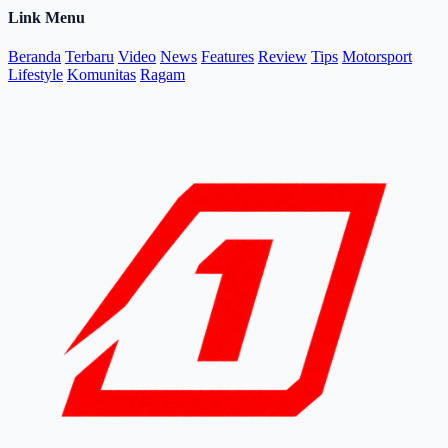
Link Menu
Beranda
Terbaru
Video
News
Features
Review
Tips
Motorsport
Lifestyle
Komunitas
Ragam