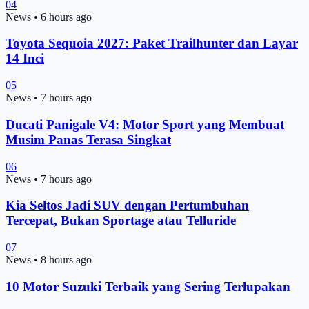
04
News
•
6 hours ago
Toyota Sequoia 2027: Paket Trailhunter dan Layar
14 Inci
05
News
•
7 hours ago
Ducati Panigale V4: Motor Sport yang Membuat
Musim Panas Terasa Singkat
06
News
•
7 hours ago
Kia Seltos Jadi SUV dengan Pertumbuhan
Tercepat, Bukan Sportage atau Telluride
07
News
•
8 hours ago
10 Motor Suzuki Terbaik yang Sering Terlupakan