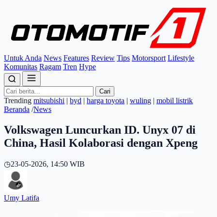
Untuk Anda
News
Features
Review
Tips
Motorsport
Lifestyle
Komunitas
Ragam
Tren
Hype
Cari
Trending
mitsubishi
|
byd
|
harga toyota
|
wuling
|
mobil listrik
Beranda
/
News
Volkswagen Luncurkan ID. Unyx 07 di
China, Hasil Kolaborasi dengan Xpeng
◷
23-05-2026, 14:50 WIB
Umy Latifa