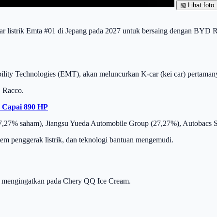
▧
Lihat foto
car listrik Emta #01 di Jepang pada 2027 untuk bersaing dengan BYD 
ility Technologies (EMT), akan meluncurkan K-car (kei car) pertaman
D Racco.
 Capai 890 HP
7,27% saham), Jiangsu Yueda Automobile Group (27,27%), Autobacs S
stem penggerak listrik, dan teknologi bantuan mengemudi.
ng mengingatkan pada Chery QQ Ice Cream.