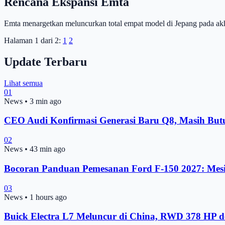
Rencana Ekspansi Emta
Emta menargetkan meluncurkan total empat model di Jepang pada akh
Halaman 1 dari 2:
1
2
Update Terbaru
Lihat semua
01
News
•
3 min ago
CEO Audi Konfirmasi Generasi Baru Q8, Masih Bu
02
News
•
43 min ago
Bocoran Panduan Pemesanan Ford F-150 2027: Mesi
03
News
•
1 hours ago
Buick Electra L7 Meluncur di China, RWD 378 HP 