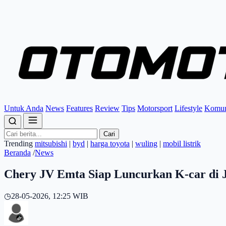
Untuk Anda
News
Features
Review
Tips
Motorsport
Lifestyle
Komun
Cari
Trending
mitsubishi
|
byd
|
harga toyota
|
wuling
|
mobil listrik
Beranda
/
News
Chery JV Emta Siap Luncurkan K-car di 
◷
28-05-2026, 12:25 WIB