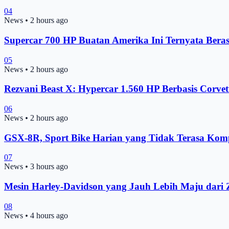
04
News
•
2 hours ago
Supercar 700 HP Buatan Amerika Ini Ternyata Bera
05
News
•
2 hours ago
Rezvani Beast X: Hypercar 1.560 HP Berbasis Corvet
06
News
•
2 hours ago
GSX-8R, Sport Bike Harian yang Tidak Terasa Ko
07
News
•
3 hours ago
Mesin Harley-Davidson yang Jauh Lebih Maju dar
08
News
•
4 hours ago