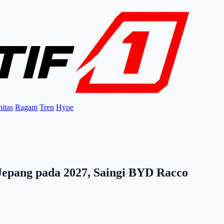
itas
Ragam
Tren
Hype
Jepang pada 2027, Saingi BYD Racco