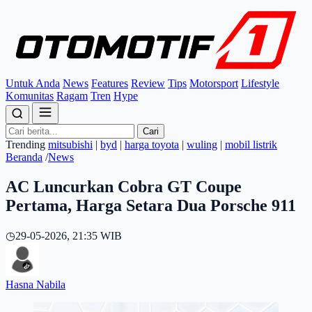
Untuk Anda
News
Features
Review
Tips
Motorsport
Lifestyle
Komunitas
Ragam
Tren
Hype
Cari
Trending
mitsubishi
|
byd
|
harga toyota
|
wuling
|
mobil listrik
Beranda
/
News
AC Luncurkan Cobra GT Coupe
Pertama, Harga Setara Dua Porsche 911
◷
29-05-2026, 21:35 WIB
Hasna Nabila