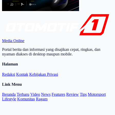
Media Online
Portal berita dan informasi yang disajikan cepat, ringkas, dan
nyaman diakses di desktop maupun mobile.
Halaman
Redaksi
Kontak
Kebijakan Privasi
Link Menu
Beranda
Terbaru
Video
News
Features
Review
Tips
Motorsport
Lifestyle
Komunitas
Ragam