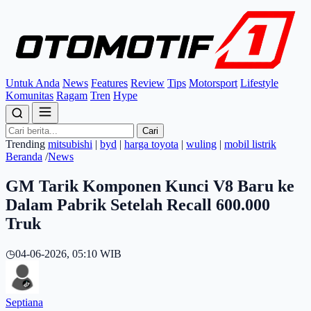
Untuk Anda
News
Features
Review
Tips
Motorsport
Lifestyle
Komunitas
Ragam
Tren
Hype
Cari
Trending
mitsubishi
|
byd
|
harga toyota
|
wuling
|
mobil listrik
Beranda
/
News
GM Tarik Komponen Kunci V8 Baru ke
Dalam Pabrik Setelah Recall 600.000
Truk
◷
04-06-2026, 05:10 WIB
Septiana