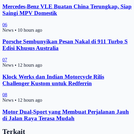
Mercedes-Benz VLE Buatan China Terungkap, Siap
Saingi MPV Domestik
06
News
•
10 hours ago
Porsche Sembunyikan Pesan Nakal di 911 Turbo S
Edisi Khusus Australia
07
News
•
12 hours ago
Klock Werks dan Indian Motorcycle Rilis
Challenger Kustom untuk Redferrin
08
News
•
12 hours ago
Motor Dual-Sport yang Membuat Perjalanan Jauh
di Jalan Raya Terasa Mudah
Terkait