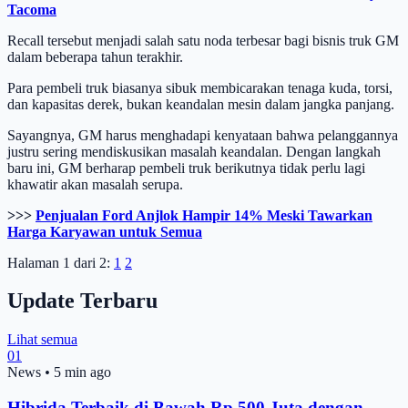
Tacoma
Recall tersebut menjadi salah satu noda terbesar bagi bisnis truk GM
dalam beberapa tahun terakhir.
Para pembeli truk biasanya sibuk membicarakan tenaga kuda, torsi,
dan kapasitas derek, bukan keandalan mesin dalam jangka panjang.
Sayangnya, GM harus menghadapi kenyataan bahwa pelanggannya
justru sering mendiskusikan masalah keandalan. Dengan langkah
baru ini, GM berharap pembeli truk berikutnya tidak perlu lagi
khawatir akan masalah serupa.
>>>
Penjualan Ford Anjlok Hampir 14% Meski Tawarkan
Harga Karyawan untuk Semua
Halaman 1 dari 2:
1
2
Update Terbaru
Lihat semua
01
News
•
5 min ago
Hibrida Terbaik di Bawah Rp 500 Juta dengan