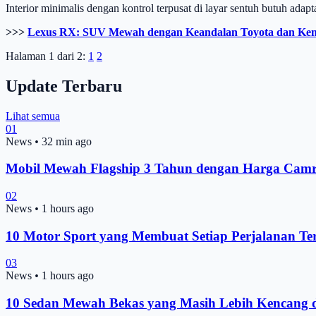
Interior minimalis dengan kontrol terpusat di layar sentuh butuh ada
>>>
Lexus RX: SUV Mewah dengan Keandalan Toyota dan Ke
Halaman 1 dari 2:
1
2
Update Terbaru
Lihat semua
01
News
•
32 min ago
Mobil Mewah Flagship 3 Tahun dengan Harga Camry
02
News
•
1 hours ago
10 Motor Sport yang Membuat Setiap Perjalanan Tera
03
News
•
1 hours ago
10 Sedan Mewah Bekas yang Masih Lebih Kencang d