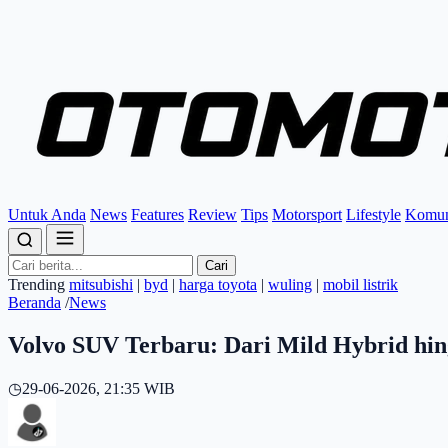
Untuk Anda
News
Features
Review
Tips
Motorsport
Lifestyle
Komun
Cari
Trending
mitsubishi
|
byd
|
harga toyota
|
wuling
|
mobil listrik
Beranda
/
News
Volvo SUV Terbaru: Dari Mild Hybrid hin
◷
29-06-2026, 21:35 WIB