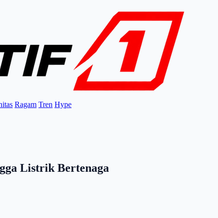
itas
Ragam
Tren
Hype
gga Listrik Bertenaga