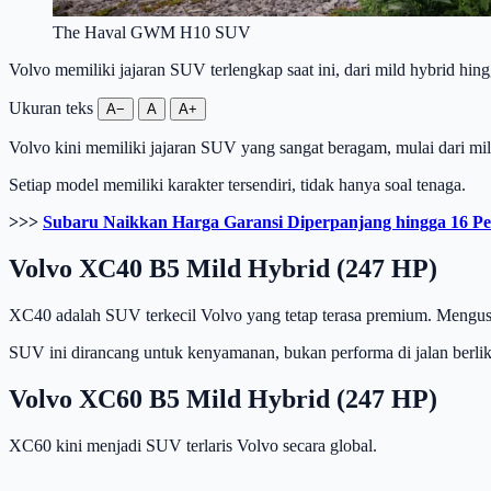
The Haval GWM H10 SUV
Volvo memiliki jajaran SUV terlengkap saat ini, dari mild hybrid hingg
Ukuran teks
A−
A
A+
Volvo kini memiliki jajaran SUV yang sangat beragam, mulai dari mild
Setiap model memiliki karakter tersendiri, tidak hanya soal tenaga.
>>>
Subaru Naikkan Harga Garansi Diperpanjang hingga 16 Pe
Volvo XC40 B5 Mild Hybrid (247 HP)
XC40 adalah SUV terkecil Volvo yang tetap terasa premium. Mengusun
SUV ini dirancang untuk kenyamanan, bukan performa di jalan berlik
Volvo XC60 B5 Mild Hybrid (247 HP)
XC60 kini menjadi SUV terlaris Volvo secara global.