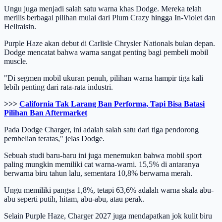
Ungu juga menjadi salah satu warna khas Dodge. Mereka telah
merilis berbagai pilihan mulai dari Plum Crazy hingga In-Violet dan
Hellraisin.
Purple Haze akan debut di Carlisle Chrysler Nationals bulan depan.
Dodge mencatat bahwa warna sangat penting bagi pembeli mobil
muscle.
"Di segmen mobil ukuran penuh, pilihan warna hampir tiga kali
lebih penting dari rata-rata industri.
>>>
California Tak Larang Ban Performa, Tapi Bisa Batasi
Pilihan Ban Aftermarket
Pada Dodge Charger, ini adalah salah satu dari tiga pendorong
pembelian teratas," jelas Dodge.
Sebuah studi baru-baru ini juga menemukan bahwa mobil sport
paling mungkin memiliki cat warna-warni. 15,5% di antaranya
berwarna biru tahun lalu, sementara 10,8% berwarna merah.
Ungu memiliki pangsa 1,8%, tetapi 63,6% adalah warna skala abu-
abu seperti putih, hitam, abu-abu, atau perak.
Selain Purple Haze, Charger 2027 juga mendapatkan jok kulit biru