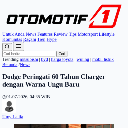
Untuk Anda
News
Features
Review
Tips
Motorsport
Lifestyle
Komunitas
Ragam
Tren
Hype
Cari
Trending
mitsubishi
|
byd
|
harga toyota
|
wuling
|
mobil listrik
Beranda
/
News
Dodge Peringati 60 Tahun Charger
dengan Warna Ungu Baru
◷
01-07-2026, 04:35 WIB
Umy Latifa