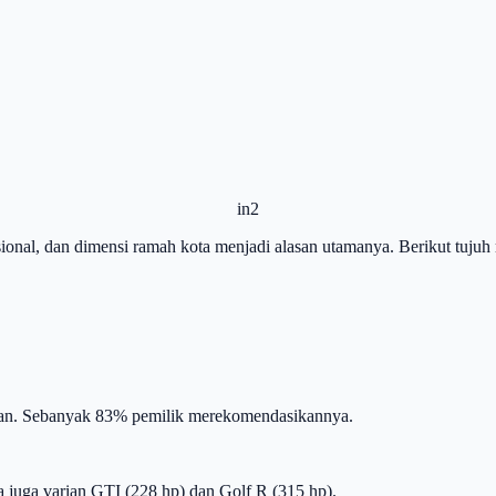
in2
sional, dan dimensi ramah kota menjadi alasan utamanya. Berikut tuju
dalan. Sebanyak 83% pemilik merekomendasikannya.
ia juga varian GTI (228 hp) dan Golf R (315 hp).