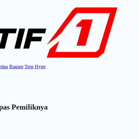
itas
Ragam
Tren
Hype
epas Pemiliknya