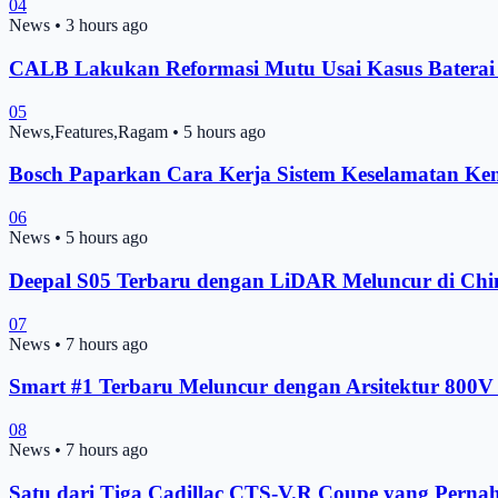
04
News
•
3 hours ago
CALB Lakukan Reformasi Mutu Usai Kasus Batera
05
News,Features,Ragam
•
5 hours ago
Bosch Paparkan Cara Kerja Sistem Keselamatan Ke
06
News
•
5 hours ago
Deepal S05 Terbaru dengan LiDAR Meluncur di Chin
07
News
•
7 hours ago
Smart #1 Terbaru Meluncur dengan Arsitektur 800V 
08
News
•
7 hours ago
Satu dari Tiga Cadillac CTS-V.R Coupe yang Pernah