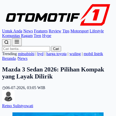
Untuk Anda
News
Features
Review
Tips
Motorsport
Lifestyle
Komunitas
Ragam
Tren
Hype
Cari
Trending
mitsubishi
|
byd
|
harga toyota
|
wuling
|
mobil listrik
Beranda
/
News
Mazda 3 Sedan 2026: Pilihan Kompak
yang Layak Dilirik
◷
06-07-2026, 03:05 WIB
Retno Sulistyowati