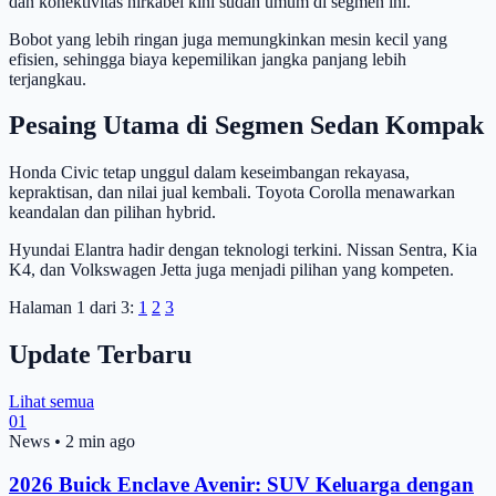
dan konektivitas nirkabel kini sudah umum di segmen ini.
Bobot yang lebih ringan juga memungkinkan mesin kecil yang
efisien, sehingga biaya kepemilikan jangka panjang lebih
terjangkau.
Pesaing Utama di Segmen Sedan Kompak
Honda Civic tetap unggul dalam keseimbangan rekayasa,
kepraktisan, dan nilai jual kembali. Toyota Corolla menawarkan
keandalan dan pilihan hybrid.
Hyundai Elantra hadir dengan teknologi terkini. Nissan Sentra, Kia
K4, dan Volkswagen Jetta juga menjadi pilihan yang kompeten.
Halaman 1 dari 3:
1
2
3
Update Terbaru
Lihat semua
01
News
•
2 min ago
2026 Buick Enclave Avenir: SUV Keluarga dengan