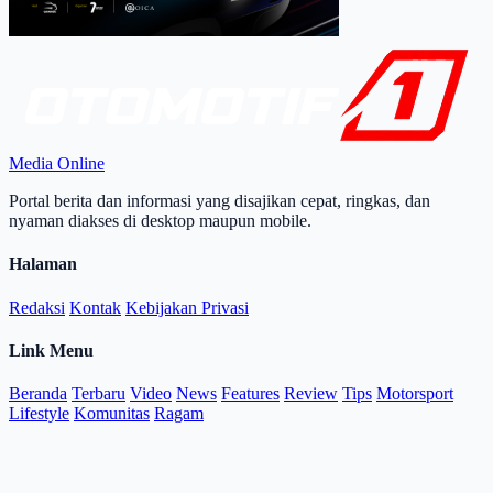
Media Online
Portal berita dan informasi yang disajikan cepat, ringkas, dan
nyaman diakses di desktop maupun mobile.
Halaman
Redaksi
Kontak
Kebijakan Privasi
Link Menu
Beranda
Terbaru
Video
News
Features
Review
Tips
Motorsport
Lifestyle
Komunitas
Ragam