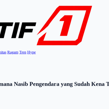
itas
Ragam
Tren
Hype
imana Nasib Pengendara yang Sudah Kena T