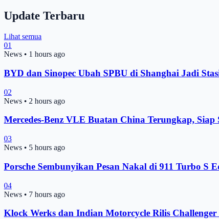
Update Terbaru
Lihat semua
01
News
•
1 hours ago
BYD dan Sinopec Ubah SPBU di Shanghai Jadi Stas
02
News
•
2 hours ago
Mercedes-Benz VLE Buatan China Terungkap, Siap
03
News
•
5 hours ago
Porsche Sembunyikan Pesan Nakal di 911 Turbo S Ed
04
News
•
7 hours ago
Klock Werks dan Indian Motorcycle Rilis Challenge