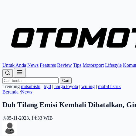
Untuk Anda
News
Features
Review
Tips
Motorsport
Lifestyle
Komun
Cari
Trending
mitsubishi
|
byd
|
harga toyota
|
wuling
|
mobil listrik
Beranda
/
News
Duh Tilang Emisi Kembali Dibatalkan, G
◷
05-11-2023, 14:33 WIB