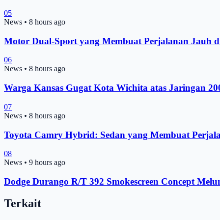
05
News
•
8 hours ago
Motor Dual-Sport yang Membuat Perjalanan Jauh d
06
News
•
8 hours ago
Warga Kansas Gugat Kota Wichita atas Jaringan 2
07
News
•
8 hours ago
Toyota Camry Hybrid: Sedan yang Membuat Perjal
08
News
•
9 hours ago
Dodge Durango R/T 392 Smokescreen Concept Melunc
Terkait