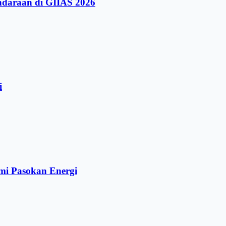
ndaraan di GIIAS 2026
i
mi Pasokan Energi