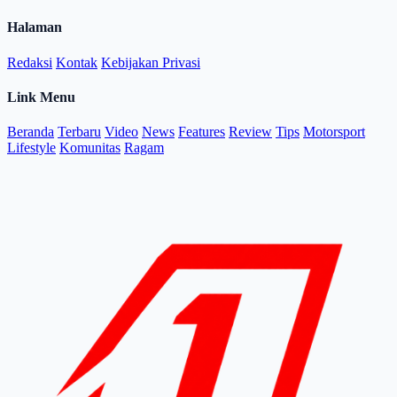
Halaman
Redaksi
Kontak
Kebijakan Privasi
Link Menu
Beranda
Terbaru
Video
News
Features
Review
Tips
Motorsport
Lifestyle
Komunitas
Ragam