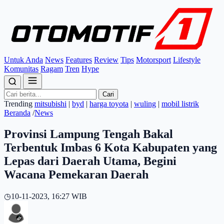
Untuk Anda
News
Features
Review
Tips
Motorsport
Lifestyle
Komunitas
Ragam
Tren
Hype
Cari
Trending
mitsubishi
|
byd
|
harga toyota
|
wuling
|
mobil listrik
Beranda
/
News
Provinsi Lampung Tengah Bakal
Terbentuk Imbas 6 Kota Kabupaten yang
Lepas dari Daerah Utama, Begini
Wacana Pemekaran Daerah
◷
10-11-2023, 16:27 WIB