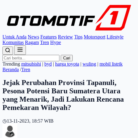
Untuk Anda
News
Features
Review
Tips
Motorsport
Lifestyle
Komunitas
Ragam
Tren
Hype
Cari
Trending
mitsubishi
|
byd
|
harga toyota
|
wuling
|
mobil listrik
Beranda
/
Tren
Jejak Perubahan Provinsi Tapanuli,
Pesona Potensi Baru Sumatera Utara
yang Menarik, Jadi Lakukan Rencana
Pemekaran Wilayah?
◷
13-11-2023, 18:57 WIB