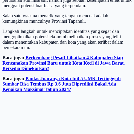
perubahan administratif, namun juga sebuah kesempatan emas untuk
menggali potensi luar biasa yang terpendam.
Salah satu wacana menarik yang tengah mencuat adalah
kemungkinan munculnya Provinsi Tapanuli.
Langkah-langkah untuk menciptakan identitas yang segar dan
mengoptimalkan potensi ekonomi melibatkan proses yang teliti
dalam menentukan kabupaten dan kota yang akan terlibat dalam
pemekaran ini.
Baca juga:
Berkembang Pesat! Libatkan 4 Kabupaten Siap
Rencanakan Provinsi Baru untuk Kota Kecil di Jawa Barat,
Bersedia Dimekarkan?
Baca juga:
Pantas Juaranya Kota Ini! 5 UMK Tertinggi di
Sumbar Bisa Tembus Rp 3,6 Juta Diprediksi Bakal Ada
Kenaikan Maksimal Tahun 2024?