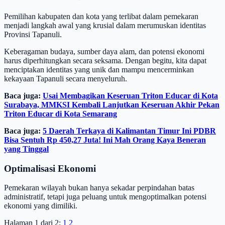
Pemilihan kabupaten dan kota yang terlibat dalam pemekaran
menjadi langkah awal yang krusial dalam merumuskan identitas
Provinsi Tapanuli.
Keberagaman budaya, sumber daya alam, dan potensi ekonomi
harus diperhitungkan secara seksama. Dengan begitu, kita dapat
menciptakan identitas yang unik dan mampu mencerminkan
kekayaan Tapanuli secara menyeluruh.
Baca juga:
Usai Membagikan Keseruan Triton Educar di Kota
Surabaya, MMKSI Kembali Lanjutkan Keseruan Akhir Pekan
Triton Educar di Kota Semarang
Baca juga:
5 Daerah Terkaya di Kalimantan Timur Ini PDBR
Bisa Sentuh Rp 450,27 Juta! Ini Mah Orang Kaya Beneran
yang Tinggal
Optimalisasi Ekonomi
Pemekaran wilayah bukan hanya sekadar perpindahan batas
administratif, tetapi juga peluang untuk mengoptimalkan potensi
ekonomi yang dimiliki.
Halaman 1 dari 2:
1
2